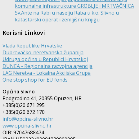
komunalne infrastrukture GROBLJE i MRTVAČNICA
Sv.Ante na Rabi u naselju Raba u k.o. Slivno u
katastarski operat i zemljišnu knjigu
Korisni Linkovi
Vlada Republike Hrvatske
Dubrovačko-neretvanska županija
Udruga općina u Republici Hrvatskoj
DUNEA - Regionalna razvojna agencija
LAG Neretva - Lokalna Akcijska Grupa
One stop shop for EU fonds
Općina Slivno
Podgradina 41, 20355 Opuzen, HR
+385(0)20 671 295
+385(0)20 672 170
info@opcina-slivno.hr
www.opcina-slivno.hr
OIB: 97047688474