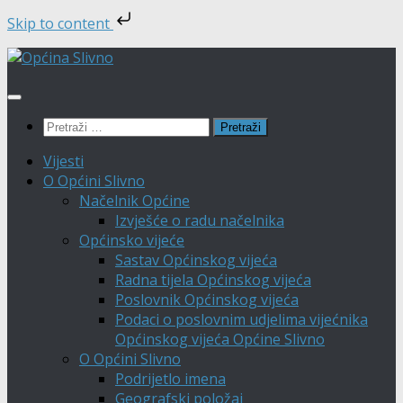
Skip to content
Skip
to
content
Pretraži:
Vijesti
O Općini Slivno
Načelnik Općine
Izvješće o radu načelnika
Općinsko vijeće
Sastav Općinskog vijeća
Radna tijela Općinskog vijeća
Poslovnik Općinskog vijeća
Podaci o poslovnim udjelima vijećnika
Općinskog vijeća Općine Slivno
O Općini Slivno
Podrijetlo imena
Geografski položaj