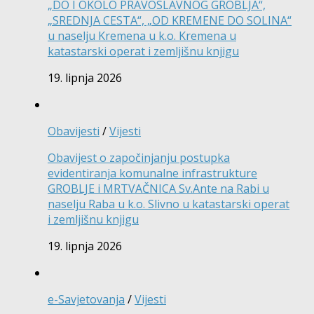
„DO I OKOLO PRAVOSLAVNOG GROBLJA“,
„SREDNJA CESTA“, „OD KREMENE DO SOLINA“
u naselju Kremena u k.o. Kremena u
katastarski operat i zemljišnu knjigu
19. lipnja 2026
Obavijesti
/
Vijesti
Obavijest o započinjanju postupka
evidentiranja komunalne infrastrukture
GROBLJE i MRTVAČNICA Sv.Ante na Rabi u
naselju Raba u k.o. Slivno u katastarski operat
i zemljišnu knjigu
19. lipnja 2026
e-Savjetovanja
/
Vijesti