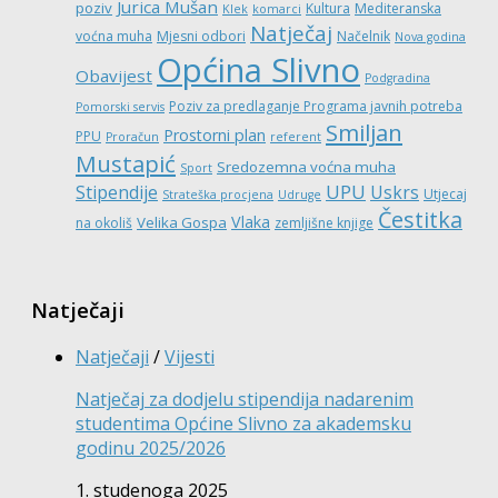
Jurica Mušan
poziv
Kultura
Mediteranska
Klek
komarci
Natječaj
voćna muha
Mjesni odbori
Načelnik
Nova godina
Općina Slivno
Obavijest
Podgradina
Poziv za predlaganje Programa javnih potreba
Pomorski servis
Smiljan
Prostorni plan
PPU
Proračun
referent
Mustapić
Sredozemna voćna muha
Sport
UPU
Stipendije
Uskrs
Utjecaj
Strateška procjena
Udruge
Čestitka
Vlaka
Velika Gospa
na okoliš
zemljišne knjige
Natječaji
Natječaji
/
Vijesti
Natječaj za dodjelu stipendija nadarenim
studentima Općine Slivno za akademsku
godinu 2025/2026
1. studenoga 2025