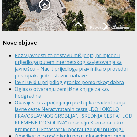
Nove objave
Poziv javnosti za dostavu mišljenja, primjedbi i
prijedloga putem internetskog savjetovanja sa
javnošću – Nacrt prijedloga pravilnika o provedbi
postupaka jednostavne nabave
Javni uvid u prijedlog granice pomorskog dobra
Oglas o otvaranju zemljišne knjige za k.o.
Podgradina
Obavijest o započinjanju postupka evidentiranja
javne ceste Nerazvrstanih cesta „DO I OKOLO
PRAVOSLAVNOG GROBLJA“, „SREDNJA CESTA“, „OD
KREMENE DO SOLINA“ u naselju Kremena u k.o.
Kremena u katastarski operat i zemljišnu knjigu
Obavijest o započinjanju postupka evidentiranja