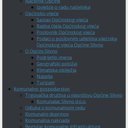
Načelnik Općine
Izvješće o radu načelnika
Općinsko vijeće
Sastav Općinskog vijeća
Radna tijela Općinskog vijeća
Poslovnik Općinskog vijeća
Podaci o poslovnim udjelima vijećnika
Općinskog vijeća Općine Slivno
O Općini Slivno
Podrijetlo imena
Geografski položaj
Klimatska obilježja
Naselja
Turizam
Komunalno gospodarstvo
Trgovačka društva u vlasništvu Općine Slivno
Komunalac Slivno d.o.o.
Odluka o komunalnom redu
Komunalni doprinos
Komunalna naknada
Registar komunalne infrastrukture