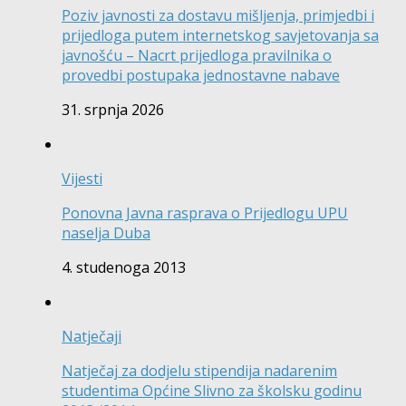
Poziv javnosti za dostavu mišljenja, primjedbi i
prijedloga putem internetskog savjetovanja sa
javnošću – Nacrt prijedloga pravilnika o
provedbi postupaka jednostavne nabave
31. srpnja 2026
Vijesti
Ponovna Javna rasprava o Prijedlogu UPU
naselja Duba
4. studenoga 2013
Natječaji
Natječaj za dodjelu stipendija nadarenim
studentima Općine Slivno za školsku godinu