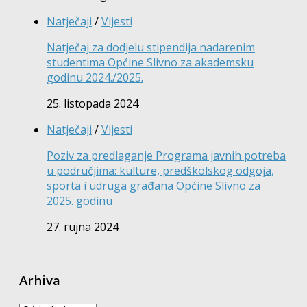
Natječaji
/
Vijesti
Natječaj za dodjelu stipendija nadarenim
studentima Općine Slivno za akademsku
godinu 2024./2025.
25. listopada 2024
Natječaji
/
Vijesti
Poziv za predlaganje Programa javnih potreba
u područjima: kulture, predškolskog odgoja,
sporta i udruga građana Općine Slivno za
2025. godinu
27. rujna 2024
Arhiva