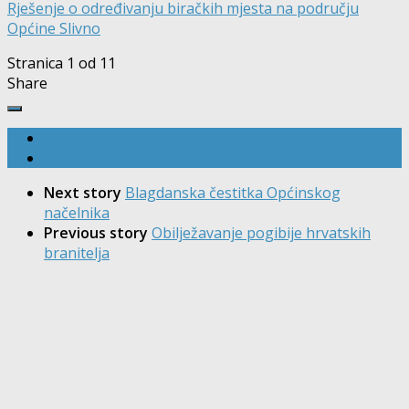
Rješenje o određivanju biračkih mjesta na području
Općine Slivno
Stranica 1 od 1
1
Share
Next story
Blagdanska čestitka Općinskog
načelnika
Previous story
Obilježavanje pogibije hrvatskih
branitelja