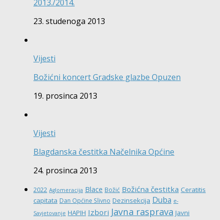
2013./2014.
23. studenoga 2013
Vijesti
Božićni koncert Gradske glazbe Opuzen
19. prosinca 2013
Vijesti
Blagdanska čestitka Načelnika Općine
24. prosinca 2013
Božićna čestitka
Blace
Ceratitis
2022
Božić
Aglomeracija
Duba
capitata
Dezinsekcija
Dan Općine Slivno
e-
Javna rasprava
Izbori
HAPIH
Javni
Savjetovanje