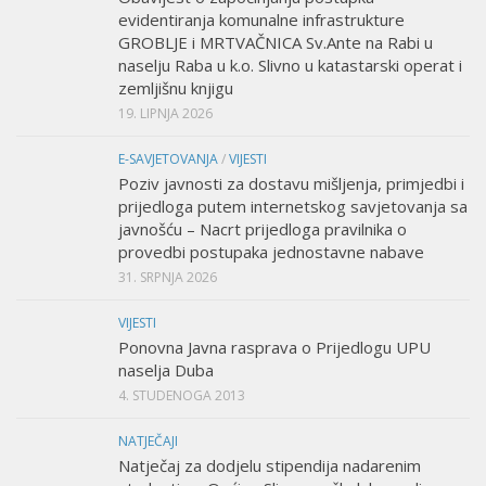
evidentiranja komunalne infrastrukture
GROBLJE i MRTVAČNICA Sv.Ante na Rabi u
naselju Raba u k.o. Slivno u katastarski operat i
zemljišnu knjigu
19. LIPNJA 2026
E-SAVJETOVANJA
/
VIJESTI
Poziv javnosti za dostavu mišljenja, primjedbi i
prijedloga putem internetskog savjetovanja sa
javnošću – Nacrt prijedloga pravilnika o
provedbi postupaka jednostavne nabave
31. SRPNJA 2026
VIJESTI
Ponovna Javna rasprava o Prijedlogu UPU
naselja Duba
4. STUDENOGA 2013
NATJEČAJI
Natječaj za dodjelu stipendija nadarenim