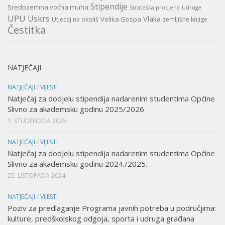
Stipendije
Sredozemna voćna muha
Strateška procjena
Udruge
UPU
Uskrs
Vlaka
Velika Gospa
Utjecaj na okoliš
zemljišne knjige
Čestitka
NATJEČAJI
NATJEČAJI
/
VIJESTI
Natječaj za dodjelu stipendija nadarenim studentima Općine
Slivno za akademsku godinu 2025/2026
1. STUDENOGA 2025
NATJEČAJI
/
VIJESTI
Natječaj za dodjelu stipendija nadarenim studentima Općine
Slivno za akademsku godinu 2024./2025.
25. LISTOPADA 2024
NATJEČAJI
/
VIJESTI
Poziv za predlaganje Programa javnih potreba u područjima:
kulture, predškolskog odgoja, sporta i udruga građana