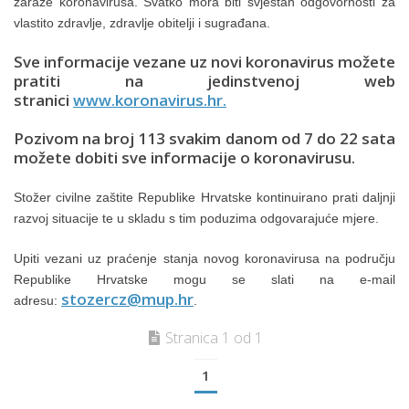
zaraze koronavirusa. Svatko mora biti svjestan odgovornosti za
vlastito zdravlje, zdravlje obitelji i sugrađana.
Sve informacije vezane uz novi koronavirus možete
pratiti na jedinstvenoj web
stranici
www.koronavirus.hr.
Pozivom na broj 113 svakim danom od 7 do 22 sata
možete dobiti sve informacije o koronavirusu.
Stožer civilne zaštite Republike Hrvatske kontinuirano prati daljnji
razvoj situacije te u skladu s tim poduzima odgovarajuće mjere.
Upiti vezani uz praćenje stanja novog koronavirusa na području
Republike Hrvatske mogu se slati na e-mail
stozercz@mup.hr
adresu:
.
Stranica 1 od 1
1