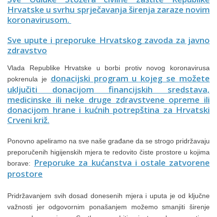
Hrvatske u svrhu sprječavanja širenja zaraze novim
koronavirusom.
Sve upute i preporuke Hrvatskog zavoda za javno
zdravstvo
Vlada Republike Hrvatske u borbi protiv novog koronavirusa
donacijski program u kojeg se možete
pokrenula je
uključiti donacijom financijskih sredstava,
medicinske ili neke druge zdravstvene opreme ili
donacijom hrane i kućnih potrepština za Hrvatski
Crveni križ.
Ponovno apeliramo na sve naše građane da se strogo pridržavaju
preporučenih higijenskih mjera te redovito čiste prostore u kojima
Preporuke za kućanstva i ostale zatvorene
borave:
prostore
Pridržavanjem svih dosad donesenih mjera i uputa je od ključne
važnosti jer odgovornim ponašanjem možemo smanjiti širenje