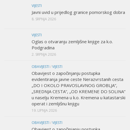
VIJESTI
Javni uvid u prijedlog granice pomorskog dobra
8. SRPNJA 2026
VIJESTI
Oglas o otvaranju zemljišne knjige za k.o.
Podgradina
2. SRPNJA 2026
OBAVIJESTI
/
VIJESTI
Obavijest o započinjanju postupka
evidentiranja javne ceste Nerazvrstanih cesta
„DO I OKOLO PRAVOSLAVNOG GROBLJA“,
„SREDNJA CESTA“, „OD KREMENE DO SOLINA“
u naselju Kremena u k.o. Kremena u katastarski
operat i zemljišnu knjigu
19. LIPNJA 2026
OBAVIJESTI
/
VIJESTI
Obavijest o započinjanju postupka