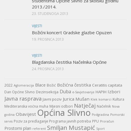
studentima Općine Slivno za školsku godinu
2013./2014.
23. STUDENOGA 2013
VIJESTI
Božićni koncert Gradske glazbe Opuzen
19. PROSINCA 2013
VIJESTI
Blagdanska čestitka Načelnika Općine
24. PROSINCA 2013
Božićna čestitka
Blace
Ceratitis capitata
2022
Božić
Aglomeracija
Duba
Izbori
Dezinsekcija
HAPIH
Dan Općine Slivno
e-Savjetovanje
Javna rasprava
Jurica Mušan
Javni poziv
Kultura
Klek
komarci
Natječaj
Mediteranska voćna muha
Mjesni odbori
Načelnik
Nova
Općina Slivno
Obavijest
godina
Podgradina
Pomorski
Poziv za predlaganje Programa javnih potreba
PPU
servis
Proračun
Smiljan Mustapić
Prostorni plan
referent
Sport