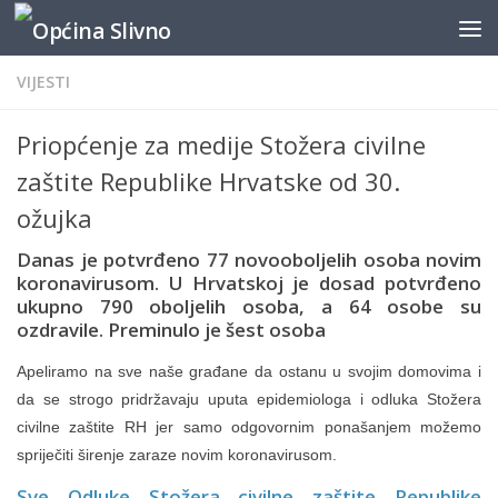
content
Skip to content
VIJESTI
Priopćenje za medije Stožera civilne
zaštite Republike Hrvatske od 30.
ožujka
Danas je potvrđeno 77 novooboljelih osoba novim
koronavirusom. U Hrvatskoj je dosad potvrđeno
ukupno 790 oboljelih osoba, a 64 osobe su
ozdravile. Preminulo je šest osoba
Apeliramo na sve naše građane da ostanu u svojim domovima i
da se strogo pridržavaju uputa epidemiologa i odluka Stožera
civilne zaštite RH jer samo odgovornim ponašanjem možemo
spriječiti širenje zaraze novim koronavirusom.
Sve Odluke Stožera civilne zaštite Republike