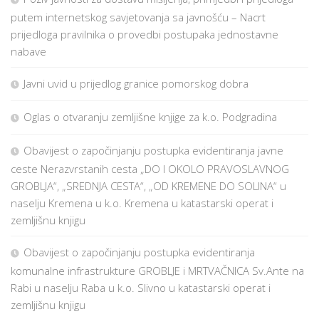
putem internetskog savjetovanja sa javnošću – Nacrt
prijedloga pravilnika o provedbi postupaka jednostavne
nabave
Javni uvid u prijedlog granice pomorskog dobra
Oglas o otvaranju zemljišne knjige za k.o. Podgradina
Obavijest o započinjanju postupka evidentiranja javne
ceste Nerazvrstanih cesta „DO I OKOLO PRAVOSLAVNOG
GROBLJA“, „SREDNJA CESTA“, „OD KREMENE DO SOLINA“ u
naselju Kremena u k.o. Kremena u katastarski operat i
zemljišnu knjigu
Obavijest o započinjanju postupka evidentiranja
komunalne infrastrukture GROBLJE i MRTVAČNICA Sv.Ante na
Rabi u naselju Raba u k.o. Slivno u katastarski operat i
zemljišnu knjigu