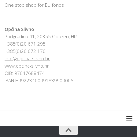
One stop shop for EU fonds
Općina Slivno
Podgradina 41, 20355 Opuzen, HR
+385(0)20 671 295
+385(0)20 672 170
info@opcina-slivno.hr
www.opcina-slivno.hr
OIB: 97047688474
IBAN HR9223400091839900005