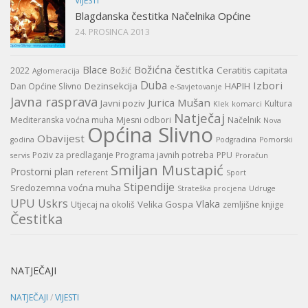
VIJESTI
Blagdanska čestitka Načelnika Općine
24. PROSINCA 2013
Božićna čestitka
Blace
Ceratitis capitata
2022
Božić
Aglomeracija
Duba
Izbori
Dezinsekcija
HAPIH
Dan Općine Slivno
e-Savjetovanje
Javna rasprava
Jurica Mušan
Javni poziv
Kultura
Klek
komarci
Natječaj
Mediteranska voćna muha
Mjesni odbori
Načelnik
Nova
Općina Slivno
Obavijest
godina
Podgradina
Pomorski
Poziv za predlaganje Programa javnih potreba
PPU
servis
Proračun
Smiljan Mustapić
Prostorni plan
referent
Sport
Stipendije
Sredozemna voćna muha
Strateška procjena
Udruge
UPU
Uskrs
Vlaka
Velika Gospa
Utjecaj na okoliš
zemljišne knjige
Čestitka
NATJEČAJI
NATJEČAJI
/
VIJESTI