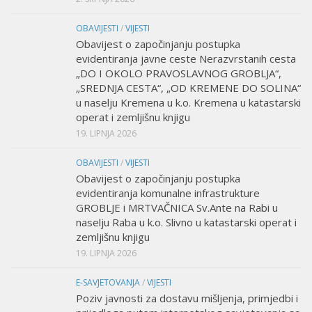
OBAVIJESTI
/
VIJESTI
Obavijest o započinjanju postupka
evidentiranja javne ceste Nerazvrstanih cesta
„DO I OKOLO PRAVOSLAVNOG GROBLJA“,
„SREDNJA CESTA“, „OD KREMENE DO SOLINA“
u naselju Kremena u k.o. Kremena u katastarski
operat i zemljišnu knjigu
19. LIPNJA 2026
OBAVIJESTI
/
VIJESTI
Obavijest o započinjanju postupka
evidentiranja komunalne infrastrukture
GROBLJE i MRTVAČNICA Sv.Ante na Rabi u
naselju Raba u k.o. Slivno u katastarski operat i
zemljišnu knjigu
19. LIPNJA 2026
E-SAVJETOVANJA
/
VIJESTI
Poziv javnosti za dostavu mišljenja, primjedbi i