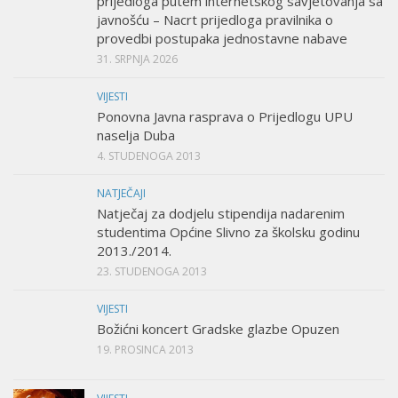
prijedloga putem internetskog savjetovanja sa
javnošću – Nacrt prijedloga pravilnika o
provedbi postupaka jednostavne nabave
31. SRPNJA 2026
VIJESTI
Ponovna Javna rasprava o Prijedlogu UPU
naselja Duba
4. STUDENOGA 2013
NATJEČAJI
Natječaj za dodjelu stipendija nadarenim
studentima Općine Slivno za školsku godinu
2013./2014.
23. STUDENOGA 2013
VIJESTI
Božićni koncert Gradske glazbe Opuzen
19. PROSINCA 2013