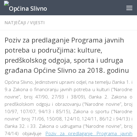
content
Skip to content
NATJEČAJI
/
VIJESTI
Poziv za predlaganje Programa javnih
potreba u područjima: kulture,
predškolskog odgoja, sporta i udruga
građana Općine Slivno za 2018. godinu
Općina Slivno, Jedinstveni upravni odjel, na temelju članka 1. i
9.a Zakona o financiranju javnih potreba u kulturi (“Narodne
novine”, broj 47/90, 27/93 i 38/09), članka 2. Zakona o
predškolskom odgoju i obrazovanju (“Narodne novine”, broj
10/97, 107/07, 94/13 i 85/15), Zakona o sportu (“Narodne
novine” broj 71/06, 150/08, 124/10, 124/11, 86/12 i 94/13) i
članka 32. i 33. Zakona o udrugama (“Narodne novine”, broj
74/14) objavljuje
Poziv za predlaganje Programa javnih