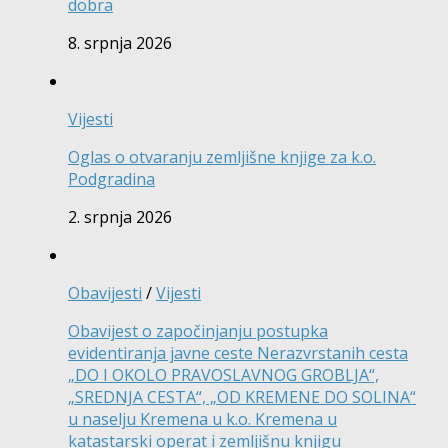
dobra
8. srpnja 2026
Vijesti
Oglas o otvaranju zemljišne knjige za k.o.
Podgradina
2. srpnja 2026
Obavijesti
/
Vijesti
Obavijest o započinjanju postupka
evidentiranja javne ceste Nerazvrstanih cesta
„DO I OKOLO PRAVOSLAVNOG GROBLJA“,
„SREDNJA CESTA“, „OD KREMENE DO SOLINA“
u naselju Kremena u k.o. Kremena u
katastarski operat i zemljišnu knjigu