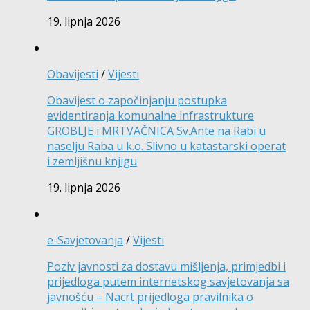
19. lipnja 2026
Obavijesti
/
Vijesti
Obavijest o započinjanju postupka
evidentiranja komunalne infrastrukture
GROBLJE i MRTVAČNICA Sv.Ante na Rabi u
naselju Raba u k.o. Slivno u katastarski operat
i zemljišnu knjigu
19. lipnja 2026
e-Savjetovanja
/
Vijesti
Poziv javnosti za dostavu mišljenja, primjedbi i
prijedloga putem internetskog savjetovanja sa
javnošću – Nacrt prijedloga pravilnika o