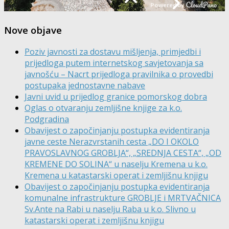
Nove objave
Poziv javnosti za dostavu mišljenja, primjedbi i
prijedloga putem internetskog savjetovanja sa
javnošću – Nacrt prijedloga pravilnika o provedbi
postupaka jednostavne nabave
Javni uvid u prijedlog granice pomorskog dobra
Oglas o otvaranju zemljišne knjige za k.o.
Podgradina
Obavijest o započinjanju postupka evidentiranja
javne ceste Nerazvrstanih cesta „DO I OKOLO
PRAVOSLAVNOG GROBLJA“, „SREDNJA CESTA“, „OD
KREMENE DO SOLINA“ u naselju Kremena u k.o.
Kremena u katastarski operat i zemljišnu knjigu
Obavijest o započinjanju postupka evidentiranja
komunalne infrastrukture GROBLJE i MRTVAČNICA
Sv.Ante na Rabi u naselju Raba u k.o. Slivno u
katastarski operat i zemljišnu knjigu