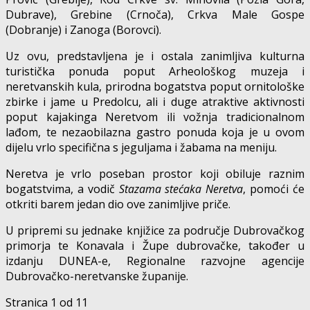
Dubrave), Grebine (Crnoča), Crkva Male Gospe
(Dobranje) i Zanoga (Borovci).
Uz ovu, predstavljena je i ostala zanimljiva kulturna
turistička ponuda poput Arheološkog muzeja i
neretvanskih kula, prirodna bogatstva poput ornitološke
zbirke i jame u Predolcu, ali i duge atraktive aktivnosti
poput kajakinga Neretvom ili vožnja tradicionalnom
lađom, te nezaobilazna gastro ponuda koja je u ovom
dijelu vrlo specifična s jeguljama i žabama na meniju.
Neretva je vrlo poseban prostor koji obiluje raznim
bogatstvima, a vodič
Stazama stećaka Neretva
, pomoći će
otkriti barem jedan dio ove zanimljive priče.
U pripremi su jednake knjižice za područje Dubrovačkog
primorja te Konavala i Župe dubrovačke, također u
izdanju DUNEA-e, Regionalne razvojne agencije
Dubrovačko-neretvanske županije.
Stranica 1 od 1
1