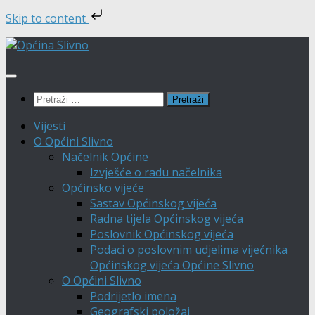
Skip to content
Skip
to
content
Pretraži:
Vijesti
O Općini Slivno
Načelnik Općine
Izvješće o radu načelnika
Općinsko vijeće
Sastav Općinskog vijeća
Radna tijela Općinskog vijeća
Poslovnik Općinskog vijeća
Podaci o poslovnim udjelima vijećnika
Općinskog vijeća Općine Slivno
O Općini Slivno
Podrijetlo imena
Geografski položaj