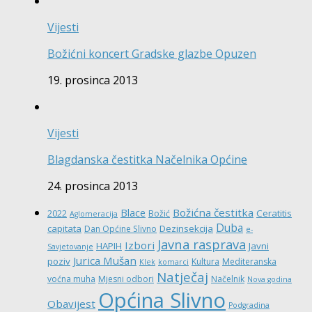
Vijesti
Božićni koncert Gradske glazbe Opuzen
19. prosinca 2013
Vijesti
Blagdanska čestitka Načelnika Općine
24. prosinca 2013
Božićna čestitka
Blace
Ceratitis
2022
Božić
Aglomeracija
Duba
capitata
Dezinsekcija
Dan Općine Slivno
e-
Javna rasprava
Izbori
HAPIH
Javni
Savjetovanje
Jurica Mušan
poziv
Kultura
Mediteranska
Klek
komarci
Natječaj
voćna muha
Mjesni odbori
Načelnik
Nova godina
Općina Slivno
Obavijest
Podgradina