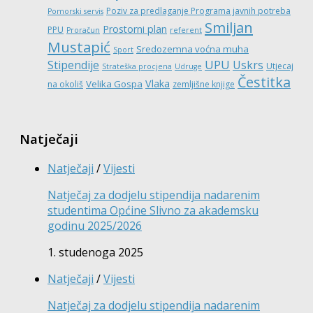
Poziv za predlaganje Programa javnih potreba
Pomorski servis
Smiljan
Prostorni plan
PPU
Proračun
referent
Mustapić
Sredozemna voćna muha
Sport
UPU
Stipendije
Uskrs
Utjecaj
Strateška procjena
Udruge
Čestitka
Vlaka
Velika Gospa
na okoliš
zemljišne knjige
Natječaji
Natječaji
/
Vijesti
Natječaj za dodjelu stipendija nadarenim
studentima Općine Slivno za akademsku
godinu 2025/2026
1. studenoga 2025
Natječaji
/
Vijesti
Natječaj za dodjelu stipendija nadarenim