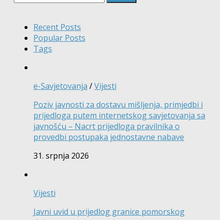
Recent Posts
Popular Posts
Tags
e-Savjetovanja
/
Vijesti
Poziv javnosti za dostavu mišljenja, primjedbi i
prijedloga putem internetskog savjetovanja sa
javnošću – Nacrt prijedloga pravilnika o
provedbi postupaka jednostavne nabave
31. srpnja 2026
Vijesti
Javni uvid u prijedlog granice pomorskog