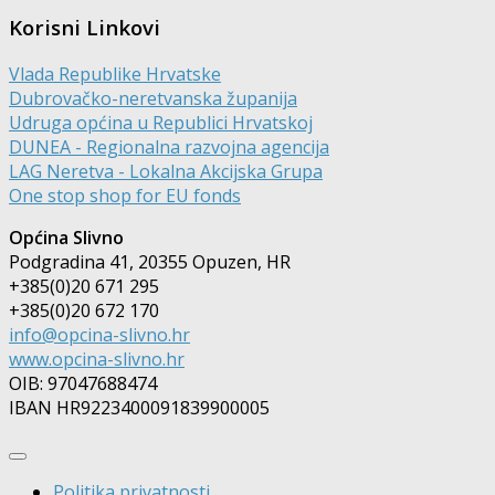
Korisni Linkovi
Vlada Republike Hrvatske
Dubrovačko-neretvanska županija
Udruga općina u Republici Hrvatskoj
DUNEA - Regionalna razvojna agencija
LAG Neretva - Lokalna Akcijska Grupa
One stop shop for EU fonds
Općina Slivno
Podgradina 41, 20355 Opuzen, HR
+385(0)20 671 295
+385(0)20 672 170
info@opcina-slivno.hr
www.opcina-slivno.hr
OIB: 97047688474
IBAN HR9223400091839900005
Politika privatnosti