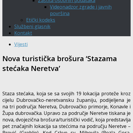
Zaštita osobnih podataka
Videonadzor zgrade i javnih
površina
Etički kodeks
Službeni glasnik
Kontakt
Vijesti
Nova turistička brošura ‘Stazama
stećaka Neretva’
Staza stećaka, koja se sa svojih 19 lokacija proteže kroz
cijelu Dubrovačko-neretvansku županiju, podijeljena je
na tri područja: Neretva, Dubrovačko primorje, Konavle i
Župa dubrovačka. Upravo za područje Neretve tiskana je
nova, dvojezična brošura/turistički vodič, koja predstavlja
pet značajnih lokacija sa stećcima na području Neretve –
Prović (Greblje), Kod Crkve sv. Mihovila (Pozla Gora,