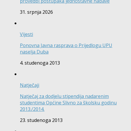
provedbi postupaka jednostavne nabave
31. srpnja 2026
Vijesti
Ponovna Javna rasprava o Prijedlogu UPU
naselja Duba
4. studenoga 2013
Natječaji
Natječaj za dodjelu stipendija nadarenim
studentima Općine Slivno za školsku godinu
2013./2014.
23. studenoga 2013