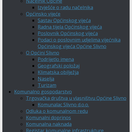
Načelnik Općine
Izvješće o radu načelnika
Općinsko vijeće
Sastav Općinskog vijeća
Radna tijela Općinskog vijeća
Poslovnik Općinskog vijeća
Podaci o poslovnim udjelima vijećnika
Općinskog vijeća Općine Slivno
O Općini Slivno
Podrijetlo imena
Geografski položaj
Klimatska obilježja
Naselja
Turizam
Komunalno gospodarstvo
Trgovačka društva u vlasništvu Općine Slivno
Komunalac Slivno d.o.o.
Odluka o komunalnom redu
Komunalni doprinos
Komunalna naknada
Registar komunalne infrastrukture