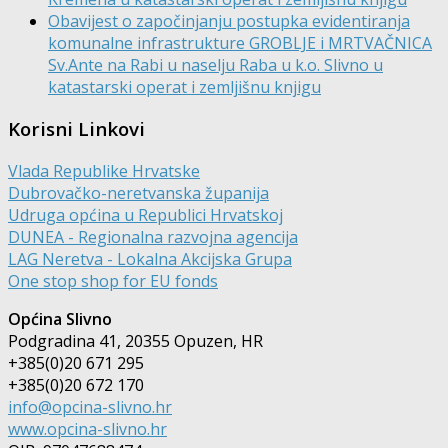
Obavijest o započinjanju postupka evidentiranja
komunalne infrastrukture GROBLJE i MRTVAČNICA
Sv.Ante na Rabi u naselju Raba u k.o. Slivno u
katastarski operat i zemljišnu knjigu
Korisni Linkovi
Vlada Republike Hrvatske
Dubrovačko-neretvanska županija
Udruga općina u Republici Hrvatskoj
DUNEA - Regionalna razvojna agencija
LAG Neretva - Lokalna Akcijska Grupa
One stop shop for EU fonds
Općina Slivno
Podgradina 41, 20355 Opuzen, HR
+385(0)20 671 295
+385(0)20 672 170
info@opcina-slivno.hr
www.opcina-slivno.hr