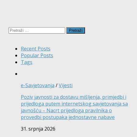
Pretraži:
Recent Posts
Popular Posts
Tags
e-Savjetovanja
/
Vijesti
Poziv javnosti za dostavu mišljenja, primjedbi i
prijedloga putem internetskog savjetovanja sa
javnošću – Nacrt prijedloga pravilnika o
provedbi postupaka jednostavne nabave
31. srpnja 2026