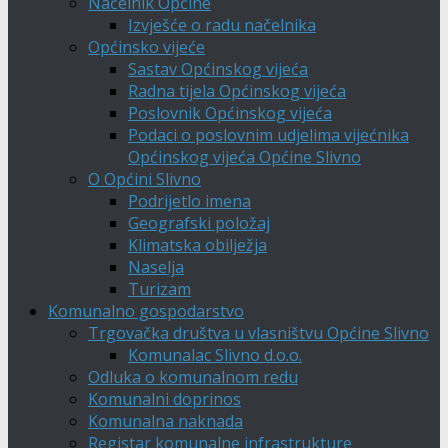
Načelnik Općine
Izvješće o radu načelnika
Općinsko vijeće
Sastav Općinskog vijeća
Radna tijela Općinskog vijeća
Poslovnik Općinskog vijeća
Podaci o poslovnim udjelima vijećnika
Općinskog vijeća Općine Slivno
O Općini Slivno
Podrijetlo imena
Geografski položaj
Klimatska obilježja
Naselja
Turizam
Komunalno gospodarstvo
Trgovačka društva u vlasništvu Općine Slivno
Komunalac Slivno d.o.o.
Odluka o komunalnom redu
Komunalni doprinos
Komunalna naknada
Registar komunalne infrastrukture