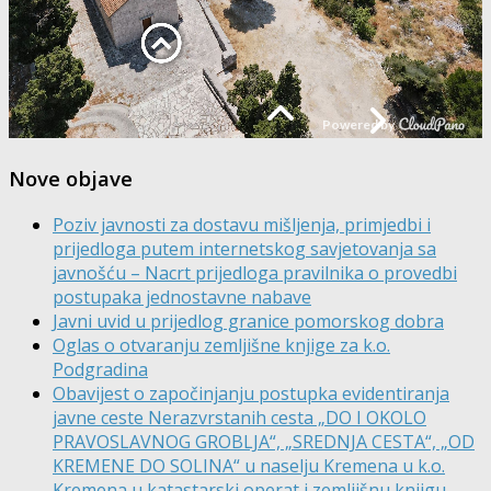
Nove objave
Poziv javnosti za dostavu mišljenja, primjedbi i
prijedloga putem internetskog savjetovanja sa
javnošću – Nacrt prijedloga pravilnika o provedbi
postupaka jednostavne nabave
Javni uvid u prijedlog granice pomorskog dobra
Oglas o otvaranju zemljišne knjige za k.o.
Podgradina
Obavijest o započinjanju postupka evidentiranja
javne ceste Nerazvrstanih cesta „DO I OKOLO
PRAVOSLAVNOG GROBLJA“, „SREDNJA CESTA“, „OD
KREMENE DO SOLINA“ u naselju Kremena u k.o.
Kremena u katastarski operat i zemljišnu knjigu