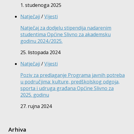
1. studenoga 2025
Natječaji
/
Vijesti
Natječaj za dodjelu stipendija nadarenim
studentima Općine Slivno za akademsku
godinu 2024./2025.
25. listopada 2024
Natječaji
/
Vijesti
Poziv za predlaganje Programa javnih potreba
u područjima: kulture, predškolskog odgoja,
sporta i udruga građana Općine Slivno za
2025. godinu
27. rujna 2024
Arhiva