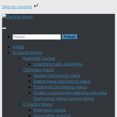
Skip to content
Skip
to
content
Pretraži:
Vijesti
O Općini Slivno
Načelnik Općine
Izvješće o radu načelnika
Općinsko vijeće
Sastav Općinskog vijeća
Radna tijela Općinskog vijeća
Poslovnik Općinskog vijeća
Podaci o poslovnim udjelima vijećnika
Općinskog vijeća Općine Slivno
O Općini Slivno
Podrijetlo imena
Geografski položaj