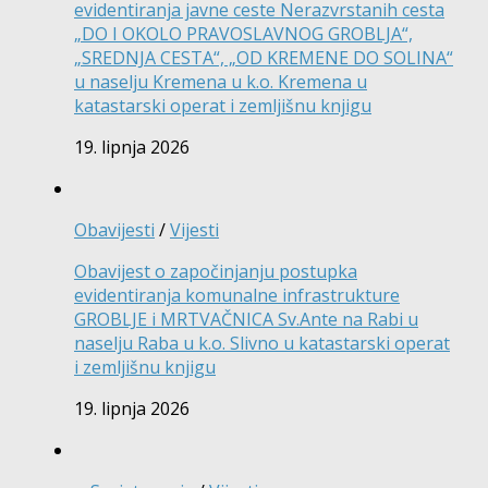
evidentiranja javne ceste Nerazvrstanih cesta
„DO I OKOLO PRAVOSLAVNOG GROBLJA“,
„SREDNJA CESTA“, „OD KREMENE DO SOLINA“
u naselju Kremena u k.o. Kremena u
katastarski operat i zemljišnu knjigu
19. lipnja 2026
Obavijesti
/
Vijesti
Obavijest o započinjanju postupka
evidentiranja komunalne infrastrukture
GROBLJE i MRTVAČNICA Sv.Ante na Rabi u
naselju Raba u k.o. Slivno u katastarski operat
i zemljišnu knjigu
19. lipnja 2026