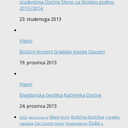
studentima Općine Slivno za školsku godinu
2013./2014.
23. studenoga 2013
Vijesti
Božićni koncert Gradske glazbe Opuzen
19. prosinca 2013
Vijesti
Blagdanska čestitka Načelnika Općine
24. prosinca 2013
Božićna čestitka
Blace
Ceratitis
2022
Božić
Aglomeracija
Duba
capitata
Dezinsekcija
Dan Općine Slivno
e-