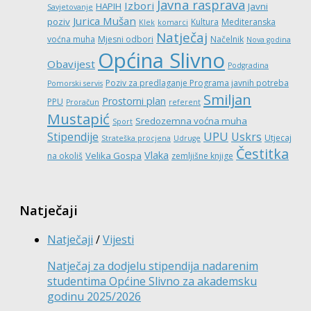
Javna rasprava
Izbori
HAPIH
Javni
Savjetovanje
Jurica Mušan
poziv
Kultura
Mediteranska
Klek
komarci
Natječaj
voćna muha
Mjesni odbori
Načelnik
Nova godina
Općina Slivno
Obavijest
Podgradina
Poziv za predlaganje Programa javnih potreba
Pomorski servis
Smiljan
Prostorni plan
PPU
Proračun
referent
Mustapić
Sredozemna voćna muha
Sport
UPU
Stipendije
Uskrs
Utjecaj
Strateška procjena
Udruge
Čestitka
Vlaka
Velika Gospa
na okoliš
zemljišne knjige
Natječaji
Natječaji
/
Vijesti
Natječaj za dodjelu stipendija nadarenim
studentima Općine Slivno za akademsku
godinu 2025/2026