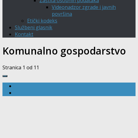
Zaštita osobnih podataka
Videonadzor zgrade i javnih
površina
Etički kodeks
Službeni glasnik
Kontakt
Komunalno gospodarstvo
Stranica 1 od 1
1