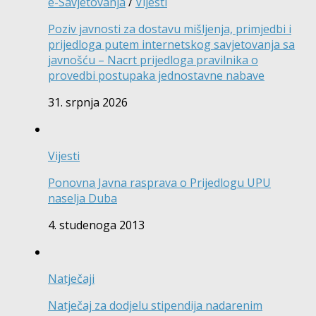
e-Savjetovanja
/
Vijesti
Poziv javnosti za dostavu mišljenja, primjedbi i
prijedloga putem internetskog savjetovanja sa
javnošću – Nacrt prijedloga pravilnika o
provedbi postupaka jednostavne nabave
31. srpnja 2026
Vijesti
Ponovna Javna rasprava o Prijedlogu UPU
naselja Duba
4. studenoga 2013
Natječaji
Natječaj za dodjelu stipendija nadarenim