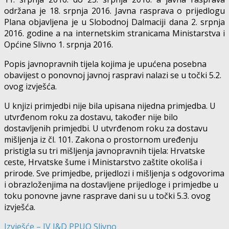
održana je 18. srpnja 2016. Javna rasprava o prijedlogu
Plana objavljena je u Slobodnoj Dalmaciji dana 2. srpnja
2016. godine a na internetskim stranicama Ministarstva i
Općine Slivno 1. srpnja 2016.
Popis javnopravnih tijela kojima je upućena posebna
obavijest o ponovnoj javnoj raspravi nalazi se u točki 5.2.
ovog izvješća.
U knjizi primjedbi nije bila upisana nijedna primjedba. U
utvrđenom roku za dostavu, također nije bilo
dostavljenih primjedbi. U utvrđenom roku za dostavu
mišljenja iz čl. 101. Zakona o prostornom uređenju
pristigla su tri mišljenja javnopravnih tijela: Hrvatske
ceste, Hrvatske šume i Ministarstvo zaštite okoliša i
prirode. Sve primjedbe, prijedlozi i mišljenja s odgovorima
i obrazloženjima na dostavljene prijedloge i primjedbe u
toku ponovne javne rasprave dani su u točki 5.3. ovog
izvješća.
Izvješće – IV I&D PPUO Slivno