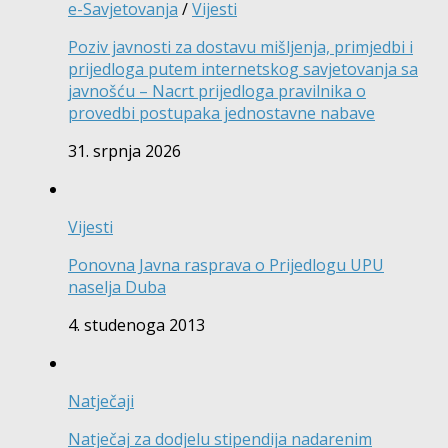
e-Savjetovanja
/
Vijesti
Poziv javnosti za dostavu mišljenja, primjedbi i
prijedloga putem internetskog savjetovanja sa
javnošću – Nacrt prijedloga pravilnika o
provedbi postupaka jednostavne nabave
31. srpnja 2026
Vijesti
Ponovna Javna rasprava o Prijedlogu UPU
naselja Duba
4. studenoga 2013
Natječaji
Natječaj za dodjelu stipendija nadarenim