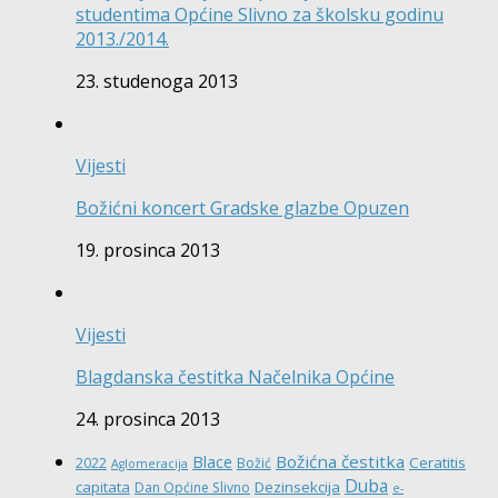
studentima Općine Slivno za školsku godinu
2013./2014.
23. studenoga 2013
Vijesti
Božićni koncert Gradske glazbe Opuzen
19. prosinca 2013
Vijesti
Blagdanska čestitka Načelnika Općine
24. prosinca 2013
Božićna čestitka
Blace
Ceratitis
2022
Božić
Aglomeracija
Duba
capitata
Dezinsekcija
Dan Općine Slivno
e-