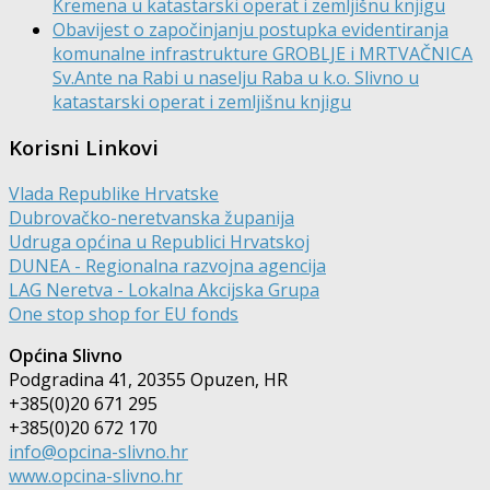
Kremena u katastarski operat i zemljišnu knjigu
Obavijest o započinjanju postupka evidentiranja
komunalne infrastrukture GROBLJE i MRTVAČNICA
Sv.Ante na Rabi u naselju Raba u k.o. Slivno u
katastarski operat i zemljišnu knjigu
Korisni Linkovi
Vlada Republike Hrvatske
Dubrovačko-neretvanska županija
Udruga općina u Republici Hrvatskoj
DUNEA - Regionalna razvojna agencija
LAG Neretva - Lokalna Akcijska Grupa
One stop shop for EU fonds
Općina Slivno
Podgradina 41, 20355 Opuzen, HR
+385(0)20 671 295
+385(0)20 672 170
info@opcina-slivno.hr
www.opcina-slivno.hr