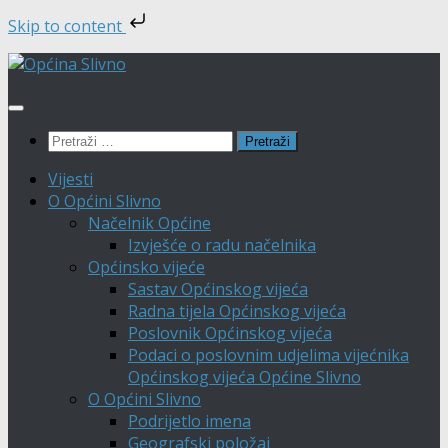
Skip to content
Skip
to
content
Pretraži:
Vijesti
O Općini Slivno
Načelnik Općine
Izvješće o radu načelnika
Općinsko vijeće
Sastav Općinskog vijeća
Radna tijela Općinskog vijeća
Poslovnik Općinskog vijeća
Podaci o poslovnim udjelima vijećnika
Općinskog vijeća Općine Slivno
O Općini Slivno
Podrijetlo imena
Geografski položaj