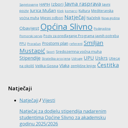
Javna rasprava
Izbori
HAPIH
Javni
Savjetovanje
Jurica Mušan
poziv
Kultura
Mediteranska
Klek
komarci
Natječaj
voćna muha
Mjesni odbori
Načelnik
Nova godina
Općina Slivno
Obavijest
Podgradina
Poziv za predlaganje Programa javnih potreba
Pomorski servis
Smiljan
Prostorni plan
PPU
Proračun
referent
Mustapić
Sredozemna voćna muha
Sport
UPU
Stipendije
Uskrs
Utjecaj
Strateška procjena
Udruge
Čestitka
Vlaka
Velika Gospa
na okoliš
zemljišne knjige
Natječaji
Natječaji
/
Vijesti
Natječaj za dodjelu stipendija nadarenim
studentima Općine Slivno za akademsku
godinu 2025/2026