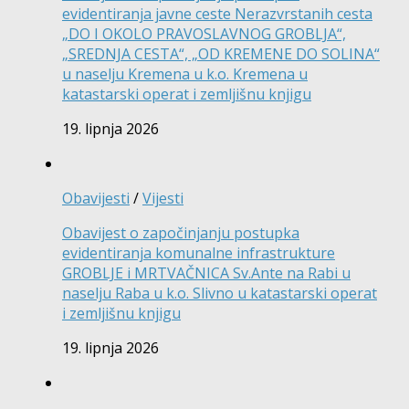
evidentiranja javne ceste Nerazvrstanih cesta
„DO I OKOLO PRAVOSLAVNOG GROBLJA“,
„SREDNJA CESTA“, „OD KREMENE DO SOLINA“
u naselju Kremena u k.o. Kremena u
katastarski operat i zemljišnu knjigu
19. lipnja 2026
Obavijesti
/
Vijesti
Obavijest o započinjanju postupka
evidentiranja komunalne infrastrukture
GROBLJE i MRTVAČNICA Sv.Ante na Rabi u
naselju Raba u k.o. Slivno u katastarski operat
i zemljišnu knjigu
19. lipnja 2026