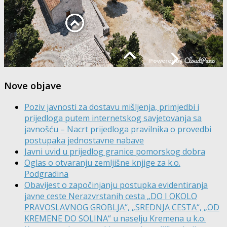
Nove objave
Poziv javnosti za dostavu mišljenja, primjedbi i
prijedloga putem internetskog savjetovanja sa
javnošću – Nacrt prijedloga pravilnika o provedbi
postupaka jednostavne nabave
Javni uvid u prijedlog granice pomorskog dobra
Oglas o otvaranju zemljišne knjige za k.o.
Podgradina
Obavijest o započinjanju postupka evidentiranja
javne ceste Nerazvrstanih cesta „DO I OKOLO
PRAVOSLAVNOG GROBLJA“, „SREDNJA CESTA“, „OD
KREMENE DO SOLINA“ u naselju Kremena u k.o.