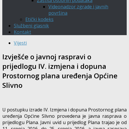
Zaštita osobnih podataka
Videonadzor zgrade i javnih
površina
Etički kodeks
Službeni glasnik
Kontakt
Vijesti
Izvješće o javnoj raspravi o
prijedlogu IV. izmjena i dopuna
Prostornog plana uređenja Općine
Slivno
U postupku izrade IV. Izmjena i dopuna Prostornog plana
uređenja Općine Slivno provedena je javna rasprava o
prijedlogu Plana. Javni uvid u prijedlog Plana trajao je od
11. srpnja 2016. do 25. srpnja 2016. a javna rasprava