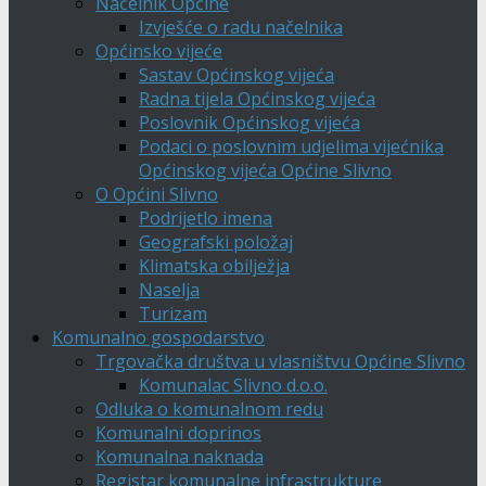
Načelnik Općine
Izvješće o radu načelnika
Općinsko vijeće
Sastav Općinskog vijeća
Radna tijela Općinskog vijeća
Poslovnik Općinskog vijeća
Podaci o poslovnim udjelima vijećnika
Općinskog vijeća Općine Slivno
O Općini Slivno
Podrijetlo imena
Geografski položaj
Klimatska obilježja
Naselja
Turizam
Komunalno gospodarstvo
Trgovačka društva u vlasništvu Općine Slivno
Komunalac Slivno d.o.o.
Odluka o komunalnom redu
Komunalni doprinos
Komunalna naknada
Registar komunalne infrastrukture