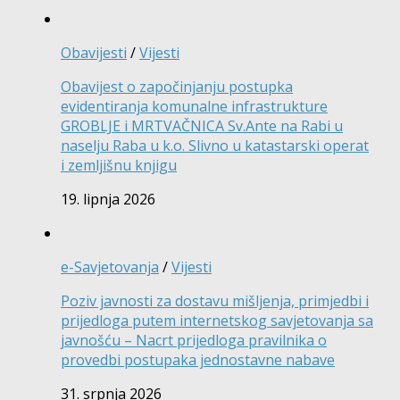
Obavijesti
/
Vijesti
Obavijest o započinjanju postupka
evidentiranja komunalne infrastrukture
GROBLJE i MRTVAČNICA Sv.Ante na Rabi u
naselju Raba u k.o. Slivno u katastarski operat
i zemljišnu knjigu
19. lipnja 2026
e-Savjetovanja
/
Vijesti
Poziv javnosti za dostavu mišljenja, primjedbi i
prijedloga putem internetskog savjetovanja sa
javnošću – Nacrt prijedloga pravilnika o
provedbi postupaka jednostavne nabave
31. srpnja 2026