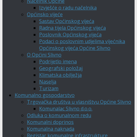
Načelnik Općine
Izvješće o radu načelnika
Općinsko vijeće
Sastav Općinskog vijeća
Radna tijela Općinskog vijeća
Poslovnik Općinskog vijeća
Podaci o poslovnim udjelima vijećnika
Općinskog vijeća Općine Slivno
O Općini Slivno
Podrijetlo imena
Geografski položaj
Klimatska obilježja
Naselja
Turizam
Komunalno gospodarstvo
Trgovačka društva u vlasništvu Općine Slivno
Komunalac Slivno d.o.o.
Odluka o komunalnom redu
Komunalni doprinos
Komunalna naknada
Registar komunalne infrastrukture