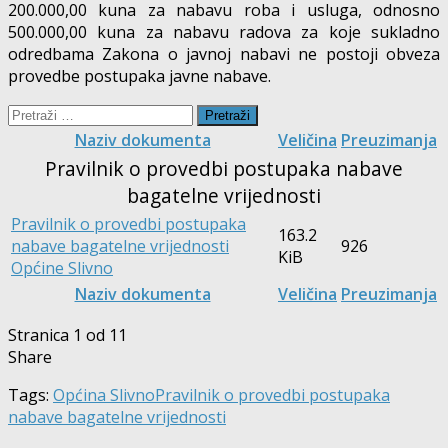
200.000,00 kuna za nabavu roba i usluga, odnosno
500.000,00 kuna za nabavu radova za koje sukladno
odredbama Zakona o javnoj nabavi ne postoji obveza
provedbe postupaka javne nabave.
Pretraži:
Naziv dokumenta
Veličina
Preuzimanja
Pravilnik o provedbi postupaka nabave
bagatelne vrijednosti
Pravilnik o provedbi postupaka
163.2
nabave bagatelne vrijednosti
926
KiB
Općine Slivno
Naziv dokumenta
Veličina
Preuzimanja
Stranica 1 od 1
1
Share
Tags:
Općina Slivno
Pravilnik o provedbi postupaka
nabave bagatelne vrijednosti