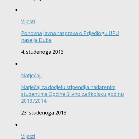
Vijesti
Ponovna Javna rasprava o Prijedlogu UPU
naselja Duba
4. studenoga 2013
Natječaji
Natječaj za dodjelu stipendija nadarenim
studentima Općine Slivno za školsku godinu
2013./2014.
23. studenoga 2013
Vijesti