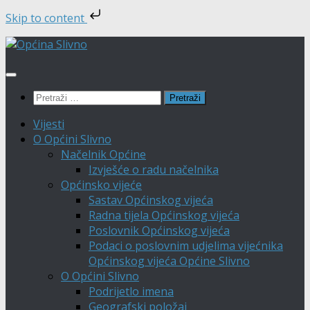
Skip to content
Skip
to
content
Pretraži:
Vijesti
O Općini Slivno
Načelnik Općine
Izvješće o radu načelnika
Općinsko vijeće
Sastav Općinskog vijeća
Radna tijela Općinskog vijeća
Poslovnik Općinskog vijeća
Podaci o poslovnim udjelima vijećnika
Općinskog vijeća Općine Slivno
O Općini Slivno
Podrijetlo imena
Geografski položaj