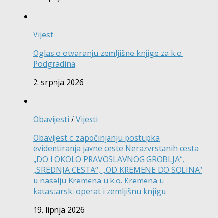
Vijesti
Oglas o otvaranju zemljišne knjige za k.o.
Podgradina
2. srpnja 2026
Obavijesti
/
Vijesti
Obavijest o započinjanju postupka
evidentiranja javne ceste Nerazvrstanih cesta
„DO I OKOLO PRAVOSLAVNOG GROBLJA“,
„SREDNJA CESTA“, „OD KREMENE DO SOLINA“
u naselju Kremena u k.o. Kremena u
katastarski operat i zemljišnu knjigu
19. lipnja 2026