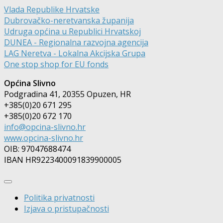
Vlada Republike Hrvatske
Dubrovačko-neretvanska županija
Udruga općina u Republici Hrvatskoj
DUNEA - Regionalna razvojna agencija
LAG Neretva - Lokalna Akcijska Grupa
One stop shop for EU fonds
Općina Slivno
Podgradina 41, 20355 Opuzen, HR
+385(0)20 671 295
+385(0)20 672 170
info@opcina-slivno.hr
www.opcina-slivno.hr
OIB: 97047688474
IBAN HR9223400091839900005
Politika privatnosti
Izjava o pristupačnosti