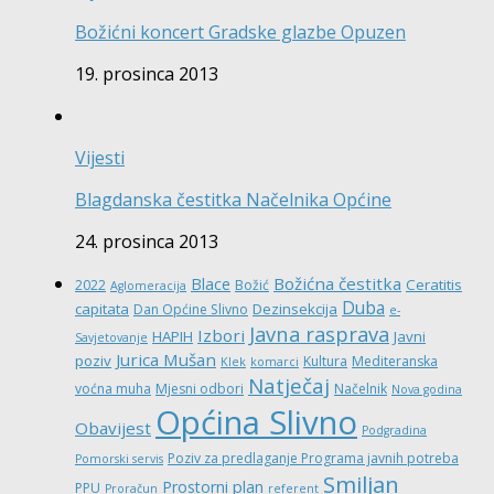
Božićni koncert Gradske glazbe Opuzen
19. prosinca 2013
Vijesti
Blagdanska čestitka Načelnika Općine
24. prosinca 2013
Božićna čestitka
Blace
Ceratitis
2022
Božić
Aglomeracija
Duba
capitata
Dezinsekcija
Dan Općine Slivno
e-
Javna rasprava
Izbori
HAPIH
Javni
Savjetovanje
Jurica Mušan
poziv
Kultura
Mediteranska
Klek
komarci
Natječaj
voćna muha
Mjesni odbori
Načelnik
Nova godina
Općina Slivno
Obavijest
Podgradina
Poziv za predlaganje Programa javnih potreba
Pomorski servis
Smiljan
Prostorni plan
PPU
Proračun
referent