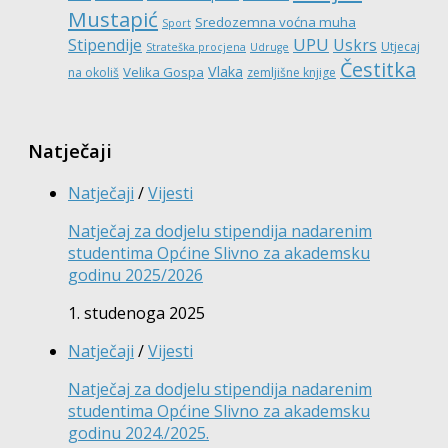
Mustapić
Sredozemna voćna muha
Sport
UPU
Stipendije
Uskrs
Utjecaj
Strateška procjena
Udruge
Čestitka
Vlaka
Velika Gospa
na okoliš
zemljišne knjige
Natječaji
Natječaji
/
Vijesti
Natječaj za dodjelu stipendija nadarenim
studentima Općine Slivno za akademsku
godinu 2025/2026
1. studenoga 2025
Natječaji
/
Vijesti
Natječaj za dodjelu stipendija nadarenim
studentima Općine Slivno za akademsku
godinu 2024./2025.