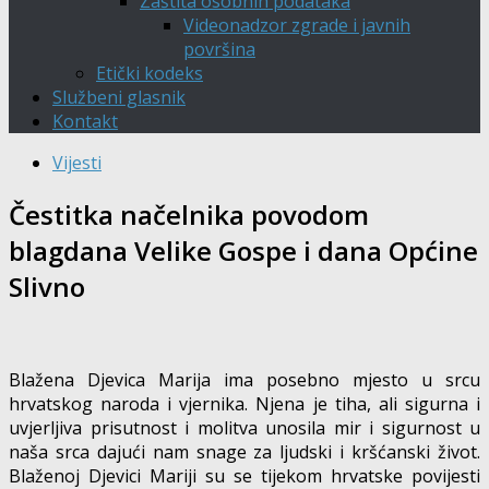
Zaštita osobnih podataka
Videonadzor zgrade i javnih
površina
Etički kodeks
Službeni glasnik
Kontakt
Vijesti
Čestitka načelnika povodom
blagdana Velike Gospe i dana Općine
Slivno
Blažena Djevica Marija ima posebno mjesto u srcu
hrvatskog naroda i vjernika. Njena je tiha, ali sigurna i
uvjerljiva prisutnost i molitva unosila mir i sigurnost u
naša srca dajući nam snage za ljudski i kršćanski život.
Blaženoj Djevici Mariji su se tijekom hrvatske povijesti