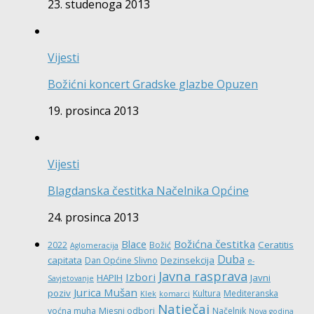
23. studenoga 2013
Vijesti
Božićni koncert Gradske glazbe Opuzen
19. prosinca 2013
Vijesti
Blagdanska čestitka Načelnika Općine
24. prosinca 2013
Božićna čestitka
Blace
Ceratitis
2022
Božić
Aglomeracija
Duba
capitata
Dezinsekcija
Dan Općine Slivno
e-
Javna rasprava
Izbori
HAPIH
Javni
Savjetovanje
Jurica Mušan
poziv
Kultura
Mediteranska
Klek
komarci
Natječaj
voćna muha
Mjesni odbori
Načelnik
Nova godina