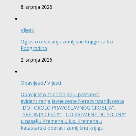
8. srpnja 2026
Vijesti
Oglas o otvaranju zemljišne knjige za k.o.
Podgradina
2. srpnja 2026
Obavijesti
/
Vijesti
Obavijest o započinjanju postupka
evidentiranja javne ceste Nerazvrstanih cesta
„DO I OKOLO PRAVOSLAVNOG GROBLJA“,
„SREDNJA CESTA“, „OD KREMENE DO SOLINA“
u naselju Kremena u k.o. Kremena u
katastarski operat i zemljišnu knjigu