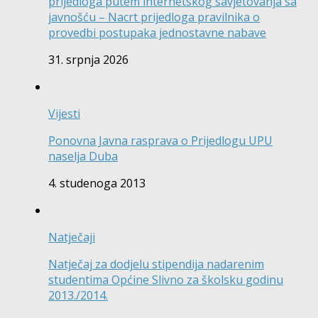
prijedloga putem internetskog savjetovanja sa
javnošću – Nacrt prijedloga pravilnika o
provedbi postupaka jednostavne nabave
31. srpnja 2026
Vijesti
Ponovna Javna rasprava o Prijedlogu UPU
naselja Duba
4. studenoga 2013
Natječaji
Natječaj za dodjelu stipendija nadarenim
studentima Općine Slivno za školsku godinu
2013./2014.