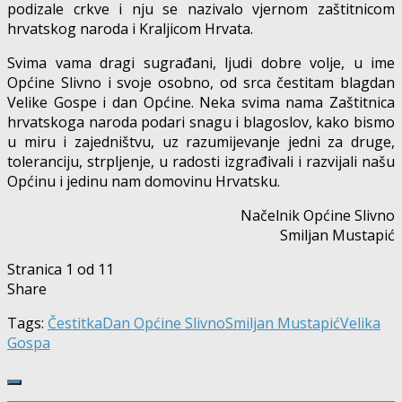
podizale crkve i nju se nazivalo vjernom zaštitnicom
hrvatskog naroda i Kraljicom Hrvata.
Svima vama dragi sugrađani, ljudi dobre volje, u ime
Općine Slivno i svoje osobno, od srca čestitam blagdan
Velike Gospe i dan Općine. Neka svima nama Zaštitnica
hrvatskoga naroda podari snagu i blagoslov, kako bismo
u miru i zajedništvu, uz razumijevanje jedni za druge,
toleranciju, strpljenje, u radosti izgrađivali i razvijali našu
Općinu i jedinu nam domovinu Hrvatsku.
Načelnik Općine Slivno
Smiljan Mustapić
Stranica 1 od 1
1
Share
Tags:
Čestitka
Dan Općine Slivno
Smiljan Mustapić
Velika
Gospa