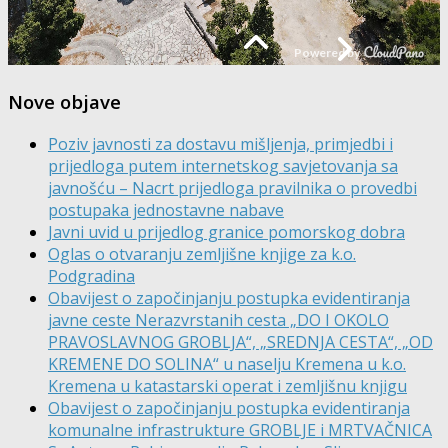
Nove objave
Poziv javnosti za dostavu mišljenja, primjedbi i
prijedloga putem internetskog savjetovanja sa
javnošću – Nacrt prijedloga pravilnika o provedbi
postupaka jednostavne nabave
Javni uvid u prijedlog granice pomorskog dobra
Oglas o otvaranju zemljišne knjige za k.o.
Podgradina
Obavijest o započinjanju postupka evidentiranja
javne ceste Nerazvrstanih cesta „DO I OKOLO
PRAVOSLAVNOG GROBLJA“, „SREDNJA CESTA“, „OD
KREMENE DO SOLINA“ u naselju Kremena u k.o.
Kremena u katastarski operat i zemljišnu knjigu
Obavijest o započinjanju postupka evidentiranja
komunalne infrastrukture GROBLJE i MRTVAČNICA