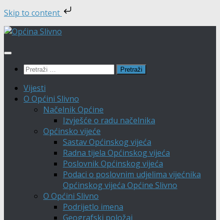
Skip to content
Skip
to
content
Pretraži:
Vijesti
O Općini Slivno
Načelnik Općine
Izvješće o radu načelnika
Općinsko vijeće
Sastav Općinskog vijeća
Radna tijela Općinskog vijeća
Poslovnik Općinskog vijeća
Podaci o poslovnim udjelima vijećnika
Općinskog vijeća Općine Slivno
O Općini Slivno
Podrijetlo imena
Geografski položaj