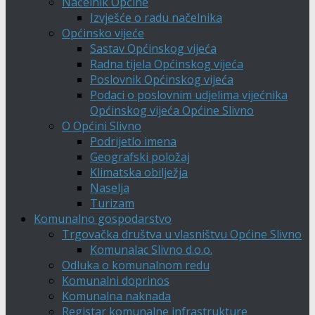
Načelnik Općine
Izvješće o radu načelnika
Općinsko vijeće
Sastav Općinskog vijeća
Radna tijela Općinskog vijeća
Poslovnik Općinskog vijeća
Podaci o poslovnim udjelima vijećnika
Općinskog vijeća Općine Slivno
O Općini Slivno
Podrijetlo imena
Geografski položaj
Klimatska obilježja
Naselja
Turizam
Komunalno gospodarstvo
Trgovačka društva u vlasništvu Općine Slivno
Komunalac Slivno d.o.o.
Odluka o komunalnom redu
Komunalni doprinos
Komunalna naknada
Registar komunalne infrastrukture