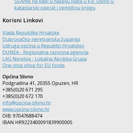
Sv.Ante na Rabi u naselju Raba u k.o. Slivno u
katastarski operat i zemljišnu knjigu
Korisni Linkovi
Vlada Republike Hrvatske
Dubrovačko-neretvanska županija
Udruga općina u Republici Hrvatskoj
DUNEA - Regionalna razvojna agencija
LAG Neretva - Lokalna Akcijska Grupa
One stop shop for EU fonds
Općina Slivno
Podgradina 41, 20355 Opuzen, HR
+385(0)20 671 295
+385(0)20 672 170
info@opcina-slivno.hr
www.opcina-slivno.hr
OIB: 97047688474
IBAN HR9223400091839900005