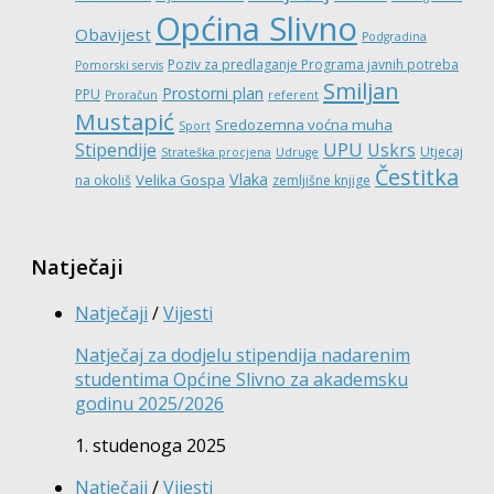
Općina Slivno
Obavijest
Podgradina
Poziv za predlaganje Programa javnih potreba
Pomorski servis
Smiljan
Prostorni plan
PPU
Proračun
referent
Mustapić
Sredozemna voćna muha
Sport
UPU
Stipendije
Uskrs
Utjecaj
Strateška procjena
Udruge
Čestitka
Vlaka
Velika Gospa
na okoliš
zemljišne knjige
Natječaji
Natječaji
/
Vijesti
Natječaj za dodjelu stipendija nadarenim
studentima Općine Slivno za akademsku
godinu 2025/2026
1. studenoga 2025
Natječaji
/
Vijesti