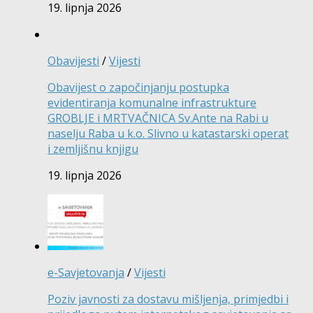
19. lipnja 2026
Obavijesti
/
Vijesti
Obavijest o započinjanju postupka
evidentiranja komunalne infrastrukture
GROBLJE i MRTVAČNICA Sv.Ante na Rabi u
naselju Raba u k.o. Slivno u katastarski operat
i zemljišnu knjigu
19. lipnja 2026
e-Savjetovanja
/
Vijesti
Poziv javnosti za dostavu mišljenja, primjedbi i