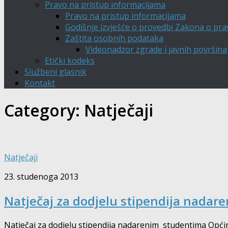
Pravo na pristup informacijama
Pravo na pristup informacijama
Godišnje izvješće o provedbi Zakona o pra
Zaštita osobnih podataka
Videonadzor zgrade i javnih površina
Etički kodeks
Službeni glasnik
Kontakt
Category:
Natječaji
Natječaji
23. studenoga 2013
Natječaj za dodjelu stipendija nadar
Natječaj za dodjelu stipendija nadarenim studentima Općin