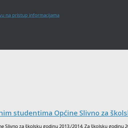
vu na pristup informacijama
enim studentima Općine Slivno za škol
e Slivno za školsku godinu 2013./2014. Za školsku godinu 2