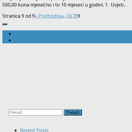
500,00 kuna mjesečno i to 10 mjeseci u godini. 1. Uvjeti...
Stranica 9 od 9
« Prethodna
«
...
5
6
7
8
9
Pretraži:
Recent Posts