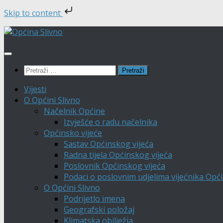
Skip to content
Skip
to
content
Pretraži:
Vijesti
O Općini Slivno
Načelnik Općine
Izvješće o radu načelnika
Općinsko vijeće
Sastav Općinskog vijeća
Radna tijela Općinskog vijeća
Poslovnik Općinskog vijeća
Podaci o poslovnim udjelima vijećnika Opći
O Općini Slivno
Podrijetlo imena
Geografski položaj
Klimatska obilježja