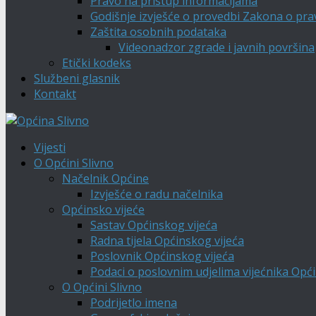
Pravo na pristup informacijama
Godišnje izvješće o provedbi Zakona o pra
Zaštita osobnih podataka
Videonadzor zgrade i javnih površina
Etički kodeks
Službeni glasnik
Kontakt
Vijesti
O Općini Slivno
Načelnik Općine
Izvješće o radu načelnika
Općinsko vijeće
Sastav Općinskog vijeća
Radna tijela Općinskog vijeća
Poslovnik Općinskog vijeća
Podaci o poslovnim udjelima vijećnika Opći
O Općini Slivno
Podrijetlo imena