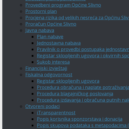
Provedbeni program Općine Slivno
Prostorni plan
Procjena rizika od velikih nesreća za Općinu Sli
Proračun Općine Slivno
Javna nabava
Plan nabave
Jednostavna nabava
Pravilnik o provedbi postupaka jednostav
Registar sklopljenih ugovora i okvirnih s
Sukob interesa
Financijski izvještaji
Fiskalna odgovornost
Registar sklopljenih ugovora
Procedura obračuna i naplate potraživanj
Procedura blagajničkog poslovanja
Procedura izdavanja i obračuna putnih na
Otvoreni podaci
iTransparentnost
Popis korisnika sponzorstava i donacija
Popis skupova podataka s metapodacima (A