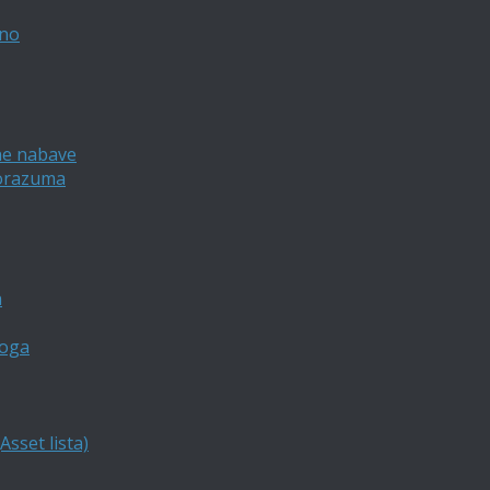
vno
ne nabave
porazuma
a
loga
sset lista)