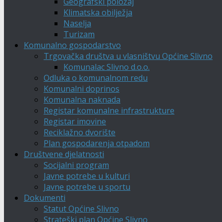
Geografski položaj
Klimatska obilježja
Naselja
Turizam
Komunalno gospodarstvo
Trgovačka društva u vlasništvu Općine Slivno
Komunalac Slivno d.o.o.
Odluka o komunalnom redu
Komunalni doprinos
Komunalna naknada
Registar komunalne infrastrukture
Registar imovine
Reciklažno dvorište
Plan gospodarenja otpadom
Društvene djelatnosti
Socijalni program
Javne potrebe u kulturi
Javne potrebe u sportu
Dokumenti
Statut Općine Slivno
Strateški plan Općine Slivno