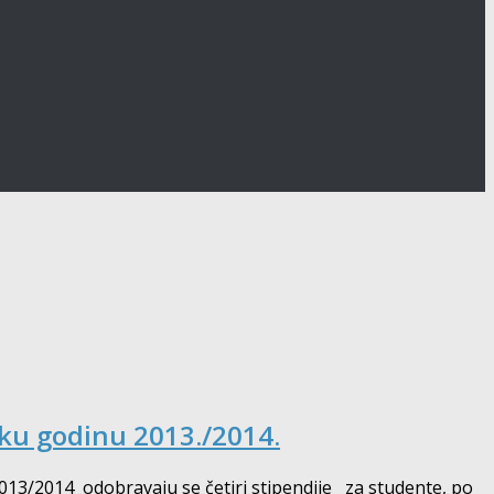
sku godinu 2013./2014.
013/2014 odobravaju se četiri stipendije za studente, po