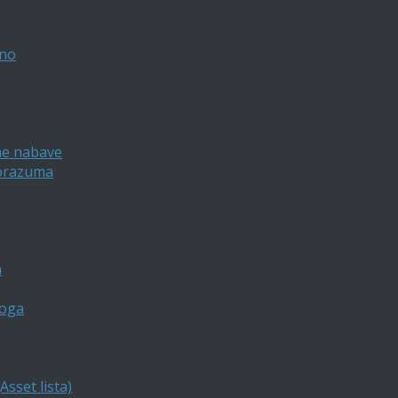
vno
ne nabave
porazuma
a
loga
sset lista)