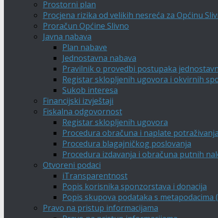
Prostorni plan
Procjena rizika od velikih nesreća za Općinu Sli
Proračun Općine Slivno
Javna nabava
Plan nabave
Jednostavna nabava
Pravilnik o provedbi postupaka jednostav
Registar sklopljenih ugovora i okvirnih s
Sukob interesa
Financijski izvještaji
Fiskalna odgovornost
Registar sklopljenih ugovora
Procedura obračuna i naplate potraživanj
Procedura blagajničkog poslovanja
Procedura izdavanja i obračuna putnih na
Otvoreni podaci
iTransparentnost
Popis korisnika sponzorstava i donacija
Popis skupova podataka s metapodacima (A
Pravo na pristup informacijama