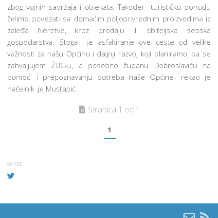
zbog vojnih sadržaja i objekata. Također turističku ponudu
želimo povezati sa domaćim poljoprivrednim proizvodima iz
zaleđa Neretve, kroz prodaju ili obiteljska seoska
gospodarstva. Stoga je asfaltiranje ove ceste od velike
važnosti za našu Općinu i daljnji razvoj koji planiramo, pa se
zahvaljujem ŽUC-u, a posebno županu Dobroslaviću na
pomoći i prepoznavanju potreba naše Općine- rekao je
načelnik je Mustapić.
Stranica 1 od 1
1
SHARE