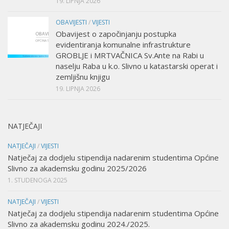
19. LIPNJA 2026
OBAVIJESTI
/
VIJESTI
Obavijest o započinjanju postupka
evidentiranja komunalne infrastrukture
GROBLJE i MRTVAČNICA Sv.Ante na Rabi u
naselju Raba u k.o. Slivno u katastarski operat i
zemljišnu knjigu
19. LIPNJA 2026
NATJEČAJI
NATJEČAJI
/
VIJESTI
Natječaj za dodjelu stipendija nadarenim studentima Općine
Slivno za akademsku godinu 2025/2026
1. STUDENOGA 2025
NATJEČAJI
/
VIJESTI
Natječaj za dodjelu stipendija nadarenim studentima Općine
Slivno za akademsku godinu 2024./2025.