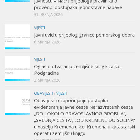
javnošću – Nacrt prijedloga pravilnika o
provedbi postupaka jednostavne nabave
31. SRPNJA 2026
VIJESTI
Javni uvid u prijedlog granice pomorskog dobra
8. SRPNJA 2026
VIJESTI
Oglas o otvaranju zemljišne knjige za k.o.
Podgradina
2. SRPNJA 2026
OBAVIJESTI
/
VIJESTI
Obavijest o započinjanju postupka
evidentiranja javne ceste Nerazvrstanih cesta
„DO I OKOLO PRAVOSLAVNOG GROBLJA“,
„SREDNJA CESTA“, „OD KREMENE DO SOLINA“
u naselju Kremena u k.o. Kremena u katastarski
operat i zemljišnu knjigu