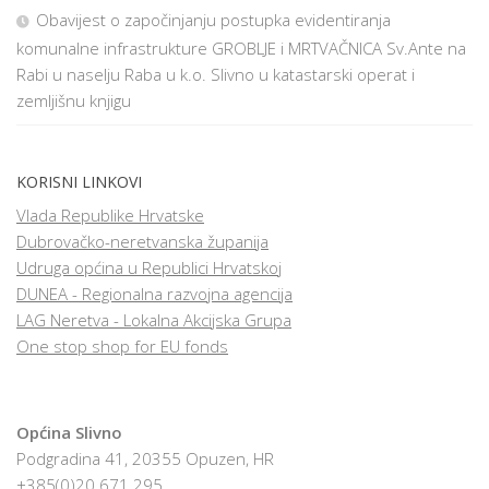
Obavijest o započinjanju postupka evidentiranja
komunalne infrastrukture GROBLJE i MRTVAČNICA Sv.Ante na
Rabi u naselju Raba u k.o. Slivno u katastarski operat i
zemljišnu knjigu
KORISNI LINKOVI
Vlada Republike Hrvatske
Dubrovačko-neretvanska županija
Udruga općina u Republici Hrvatskoj
DUNEA - Regionalna razvojna agencija
LAG Neretva - Lokalna Akcijska Grupa
One stop shop for EU fonds
Općina Slivno
Podgradina 41, 20355 Opuzen, HR
+385(0)20 671 295