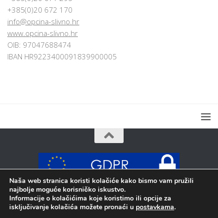
+385(0)20 672 170
info@opcina-slivno.hr
www.opcina-slivno.hr
OIB: 97047688474
IBAN HR9223400091839900005
Naša web stranica koristi kolačiće kako bismo vam pružili
najbolje moguće korisničko iskustvo.
Sva prava pridržana © 2026 Općina Slivno
Informacije o kolačićima koje koristimo ili opcije za
isključivanje kolačića možete pronaći u
postavkama
.