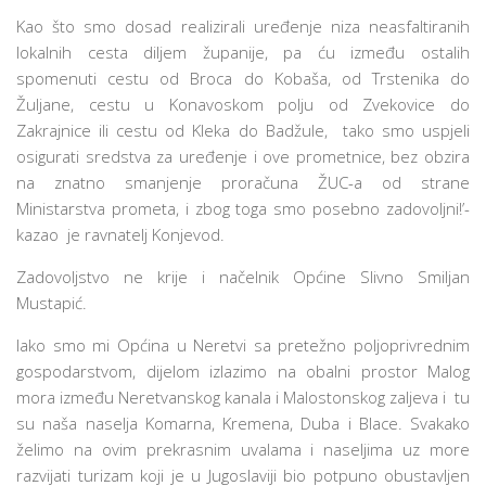
Kao što smo dosad realizirali uređenje niza neasfaltiranih
lokalnih cesta diljem županije, pa ću između ostalih
spomenuti cestu od Broca do Kobaša, od Trstenika do
Žuljane, cestu u Konavoskom polju od Zvekovice do
Zakrajnice ili cestu od Kleka do Badžule, tako smo uspjeli
osigurati sredstva za uređenje i ove prometnice, bez obzira
na znatno smanjenje proračuna ŽUC-a od strane
Ministarstva prometa, i zbog toga smo posebno zadovoljni!’-
kazao je ravnatelj Konjevod.
Zadovoljstvo ne krije i načelnik Općine Slivno Smiljan
Mustapić.
Iako smo mi Općina u Neretvi sa pretežno poljoprivrednim
gospodarstvom, dijelom izlazimo na obalni prostor Malog
mora između Neretvanskog kanala i Malostonskog zaljeva i tu
su naša naselja Komarna, Kremena, Duba i Blace. Svakako
želimo na ovim prekrasnim uvalama i naseljima uz more
razvijati turizam koji je u Jugoslaviji bio potpuno obustavljen