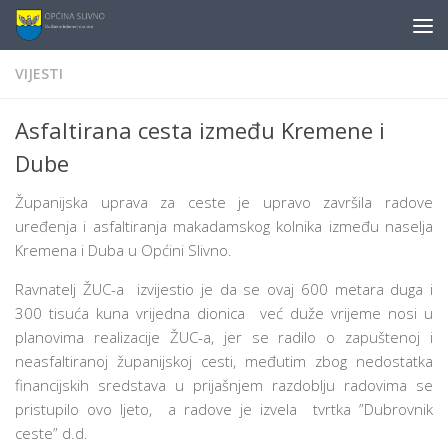
content
Skip to content
VIJESTI
Asfaltirana cesta između Kremene i
Dube
Županijska uprava za ceste je upravo završila radove
uređenja i asfaltiranja makadamskog kolnika između naselja
Kremena i Duba u Općini Slivno.
Ravnatelj ŽUC-a izvijestio je da se ovaj 600 metara duga i
300 tisuća kuna vrijedna dionica već duže vrijeme nosi u
planovima realizacije ŽUC-a, jer se radilo o zapuštenoj i
neasfaltiranoj županijskoj cesti, međutim zbog nedostatka
financijskih sredstava u prijašnjem razdoblju radovima se
pristupilo ovo ljeto, a radove je izvela tvrtka ”Dubrovnik
ceste” d.d.