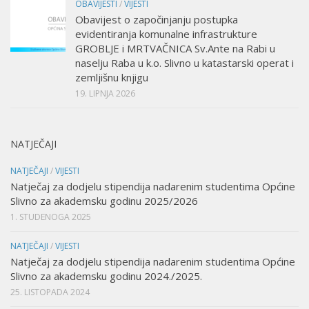
OBAVIJESTI
/
VIJESTI
Obavijest o započinjanju postupka
evidentiranja komunalne infrastrukture
GROBLJE i MRTVAČNICA Sv.Ante na Rabi u
naselju Raba u k.o. Slivno u katastarski operat i
zemljišnu knjigu
19. LIPNJA 2026
NATJEČAJI
NATJEČAJI
/
VIJESTI
Natječaj za dodjelu stipendija nadarenim studentima Općine
Slivno za akademsku godinu 2025/2026
1. STUDENOGA 2025
NATJEČAJI
/
VIJESTI
Natječaj za dodjelu stipendija nadarenim studentima Općine
Slivno za akademsku godinu 2024./2025.
25. LISTOPADA 2024