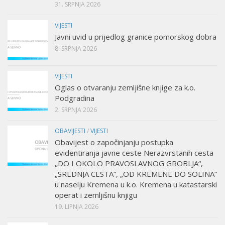
31. SRPNJA 2026
VIJESTI
Javni uvid u prijedlog granice pomorskog dobra
8. SRPNJA 2026
VIJESTI
Oglas o otvaranju zemljišne knjige za k.o.
Podgradina
2. SRPNJA 2026
OBAVIJESTI
/
VIJESTI
Obavijest o započinjanju postupka
evidentiranja javne ceste Nerazvrstanih cesta
„DO I OKOLO PRAVOSLAVNOG GROBLJA“,
„SREDNJA CESTA“, „OD KREMENE DO SOLINA“
u naselju Kremena u k.o. Kremena u katastarski
operat i zemljišnu knjigu
19. LIPNJA 2026