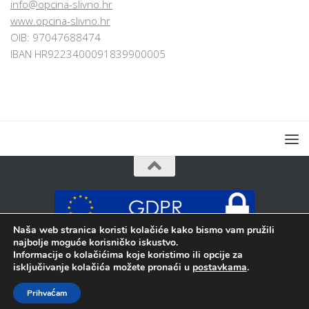
info@opcina-slivno.hr
www.opcina-slivno.hr
OIB: 97047688474
IBAN HR9223400091839900005
Naša web stranica koristi kolačiće kako bismo vam pružili
najbolje moguće korisničko iskustvo.
Sva prava pridržana © 2026 Općina Slivno
Informacije o kolačićima koje koristimo ili opcije za
isključivanje kolačića možete pronaći u
postavkama
.
Prihvaćam