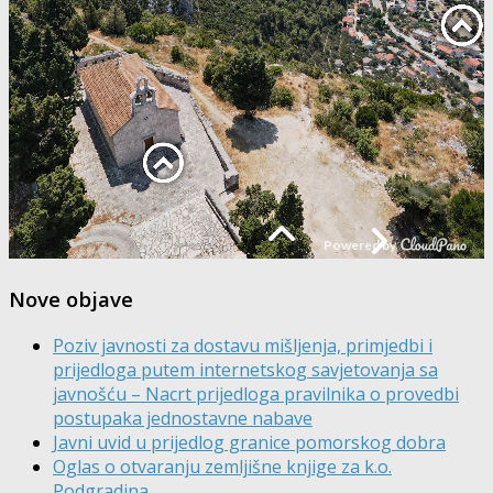
Nove objave
Poziv javnosti za dostavu mišljenja, primjedbi i
prijedloga putem internetskog savjetovanja sa
javnošću – Nacrt prijedloga pravilnika o provedbi
postupaka jednostavne nabave
Javni uvid u prijedlog granice pomorskog dobra
Oglas o otvaranju zemljišne knjige za k.o.
Podgradina