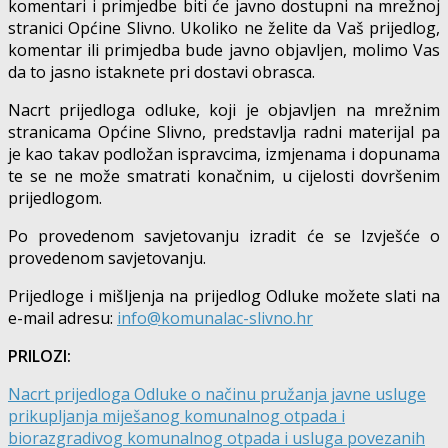
komentari i primjedbe biti će javno dostupni na mrežnoj
stranici Općine Slivno. Ukoliko ne želite da Vaš prijedlog,
komentar ili primjedba bude javno objavljen, molimo Vas
da to jasno istaknete pri dostavi obrasca.
Nacrt prijedloga odluke, koji je objavljen na mrežnim
stranicama Općine Slivno, predstavlja radni materijal pa
je kao takav podložan ispravcima, izmjenama i dopunama
te se ne može smatrati konačnim, u cijelosti dovršenim
prijedlogom.
Po provedenom savjetovanju izradit će se Izvješće o
provedenom savjetovanju.
Prijedloge i mišljenja na prijedlog Odluke možete slati na
e-mail adresu:
info@komunalac-slivno.hr
PRILOZI:
Nacrt prijedloga Odluke o načinu pružanja javne usluge
prikupljanja miješanog komunalnog otpada i
biorazgradivog komunalnog otpada i usluga povezanih