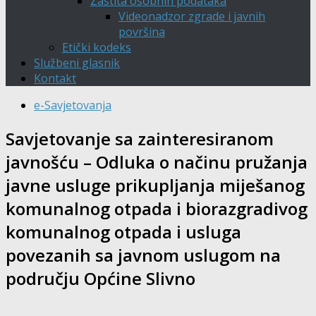
Zaštita osobnih podataka
Videonadzor zgrade i javnih
površina
Etički kodeks
Službeni glasnik
Kontakt
e-Savjetovanja
Savjetovanje sa zainteresiranom
javnošću – Odluka o načinu pružanja
javne usluge prikupljanja miješanog
komunalnog otpada i biorazgradivog
komunalnog otpada i usluga
povezanih sa javnom uslugom na
području Općine Slivno