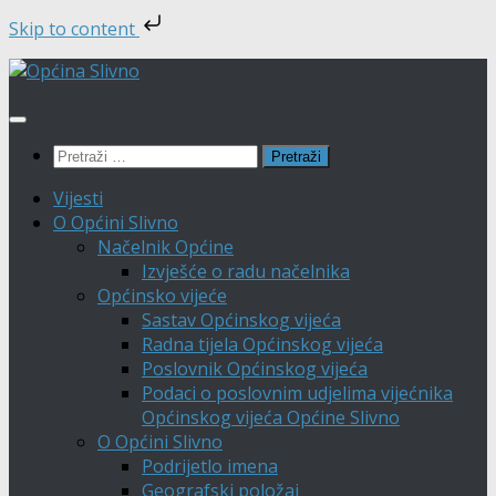
Skip to content
Skip
to
content
Pretraži:
Vijesti
O Općini Slivno
Načelnik Općine
Izvješće o radu načelnika
Općinsko vijeće
Sastav Općinskog vijeća
Radna tijela Općinskog vijeća
Poslovnik Općinskog vijeća
Podaci o poslovnim udjelima vijećnika
Općinskog vijeća Općine Slivno
O Općini Slivno
Podrijetlo imena
Geografski položaj