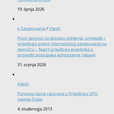
19. lipnja 2026
e-Savjetovanja
/
Vijesti
Poziv javnosti za dostavu mišljenja, primjedbi i
prijedloga putem internetskog savjetovanja sa
javnošću – Nacrt prijedloga pravilnika o
provedbi postupaka jednostavne nabave
31. srpnja 2026
Vijesti
Ponovna Javna rasprava o Prijedlogu UPU
naselja Duba
4. studenoga 2013