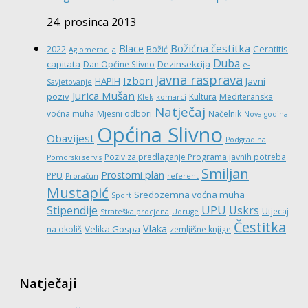
24. prosinca 2013
Božićna čestitka
Blace
Ceratitis
2022
Božić
Aglomeracija
Duba
capitata
Dezinsekcija
Dan Općine Slivno
e-
Javna rasprava
Izbori
HAPIH
Javni
Savjetovanje
Jurica Mušan
poziv
Kultura
Mediteranska
Klek
komarci
Natječaj
voćna muha
Mjesni odbori
Načelnik
Nova godina
Općina Slivno
Obavijest
Podgradina
Poziv za predlaganje Programa javnih potreba
Pomorski servis
Smiljan
Prostorni plan
PPU
Proračun
referent
Mustapić
Sredozemna voćna muha
Sport
UPU
Stipendije
Uskrs
Utjecaj
Strateška procjena
Udruge
Čestitka
Vlaka
Velika Gospa
na okoliš
zemljišne knjige
Natječaji