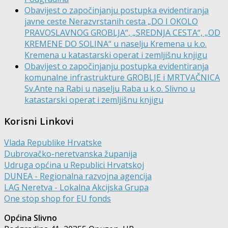
Obavijest o započinjanju postupka evidentiranja
javne ceste Nerazvrstanih cesta „DO I OKOLO
PRAVOSLAVNOG GROBLJA“, „SREDNJA CESTA“, „OD
KREMENE DO SOLINA“ u naselju Kremena u k.o.
Kremena u katastarski operat i zemljišnu knjigu
Obavijest o započinjanju postupka evidentiranja
komunalne infrastrukture GROBLJE i MRTVAČNICA
Sv.Ante na Rabi u naselju Raba u k.o. Slivno u
katastarski operat i zemljišnu knjigu
Korisni Linkovi
Vlada Republike Hrvatske
Dubrovačko-neretvanska županija
Udruga općina u Republici Hrvatskoj
DUNEA - Regionalna razvojna agencija
LAG Neretva - Lokalna Akcijska Grupa
One stop shop for EU fonds
Općina Slivno