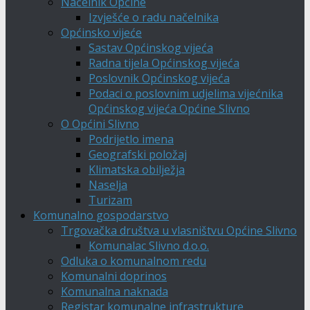
Načelnik Općine
Izvješće o radu načelnika
Općinsko vijeće
Sastav Općinskog vijeća
Radna tijela Općinskog vijeća
Poslovnik Općinskog vijeća
Podaci o poslovnim udjelima vijećnika
Općinskog vijeća Općine Slivno
O Općini Slivno
Podrijetlo imena
Geografski položaj
Klimatska obilježja
Naselja
Turizam
Komunalno gospodarstvo
Trgovačka društva u vlasništvu Općine Slivno
Komunalac Slivno d.o.o.
Odluka o komunalnom redu
Komunalni doprinos
Komunalna naknada
Registar komunalne infrastrukture