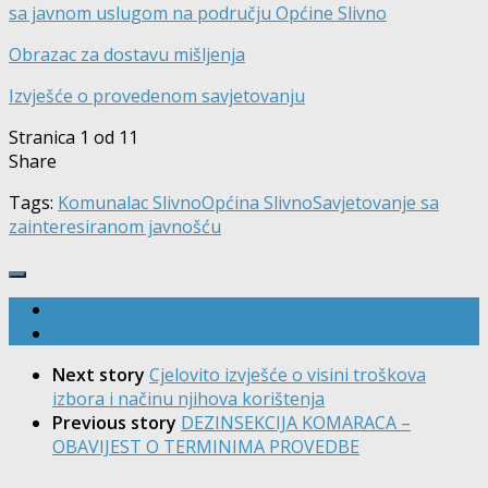
sa javnom uslugom na području Općine Slivno
Obrazac za dostavu mišljenja
Izvješće o provedenom savjetovanju
Stranica 1 od 1
1
Share
Tags:
Komunalac Slivno
Općina Slivno
Savjetovanje sa
zainteresiranom javnošću
Next story
Cjelovito izvješće o visini troškova
izbora i načinu njihova korištenja
Previous story
DEZINSEKCIJA KOMARACA –
OBAVIJEST O TERMINIMA PROVEDBE