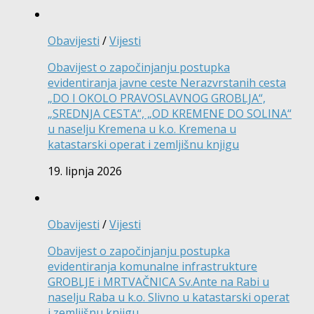
Obavijesti
/
Vijesti
Obavijest o započinjanju postupka
evidentiranja javne ceste Nerazvrstanih cesta
„DO I OKOLO PRAVOSLAVNOG GROBLJA“,
„SREDNJA CESTA“, „OD KREMENE DO SOLINA“
u naselju Kremena u k.o. Kremena u
katastarski operat i zemljišnu knjigu
19. lipnja 2026
Obavijesti
/
Vijesti
Obavijest o započinjanju postupka
evidentiranja komunalne infrastrukture
GROBLJE i MRTVAČNICA Sv.Ante na Rabi u
naselju Raba u k.o. Slivno u katastarski operat
i zemljišnu knjigu