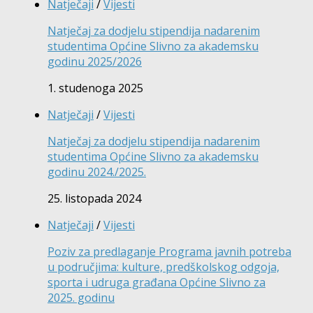
Natječaji
/
Vijesti
Natječaj za dodjelu stipendija nadarenim
studentima Općine Slivno za akademsku
godinu 2025/2026
1. studenoga 2025
Natječaji
/
Vijesti
Natječaj za dodjelu stipendija nadarenim
studentima Općine Slivno za akademsku
godinu 2024./2025.
25. listopada 2024
Natječaji
/
Vijesti
Poziv za predlaganje Programa javnih potreba
u područjima: kulture, predškolskog odgoja,
sporta i udruga građana Općine Slivno za
2025. godinu