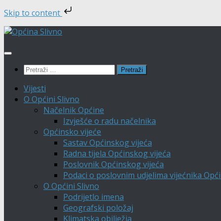
Skip to content
Skip
to
content
Pretraži:
Vijesti
O Općini Slivno
Načelnik Općine
Izvješće o radu načelnika
Općinsko vijeće
Sastav Općinskog vijeća
Radna tijela Općinskog vijeća
Poslovnik Općinskog vijeća
Podaci o poslovnim udjelima vijećnika Opći
O Općini Slivno
Podrijetlo imena
Geografski položaj
Klimatska obilježja