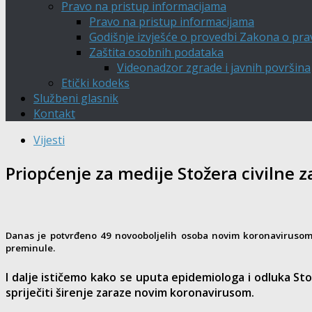
Pravo na pristup informacijama
Pravo na pristup informacijama
Godišnje izvješće o provedbi Zakona o pra
Zaštita osobnih podataka
Videonadzor zgrade i javnih površina
Etički kodeks
Službeni glasnik
Kontakt
Vijesti
Priopćenje za medije Stožera civilne z
Danas je potvrđeno 49 novooboljelih osoba novim koronavirusom. 
preminule.
I dalje ističemo kako se uputa epidemiologa i odluka S
spriječiti širenje zaraze novim koronavirusom.