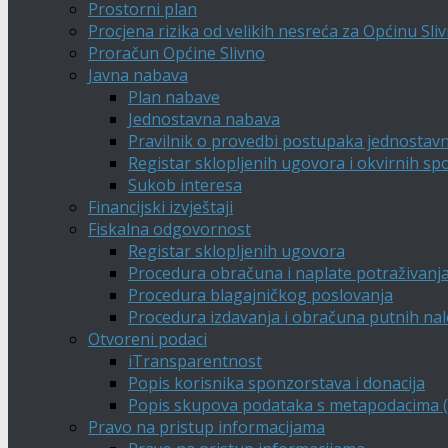
Prostorni plan
Procjena rizika od velikih nesreća za Općinu Sli
Proračun Općine Slivno
Javna nabava
Plan nabave
Jednostavna nabava
Pravilnik o provedbi postupaka jednostav
Registar sklopljenih ugovora i okvirnih s
Sukob interesa
Financijski izvještaji
Fiskalna odgovornost
Registar sklopljenih ugovora
Procedura obračuna i naplate potraživanj
Procedura blagajničkog poslovanja
Procedura izdavanja i obračuna putnih na
Otvoreni podaci
iTransparentnost
Popis korisnika sponzorstava i donacija
Popis skupova podataka s metapodacima (A
Pravo na pristup informacijama