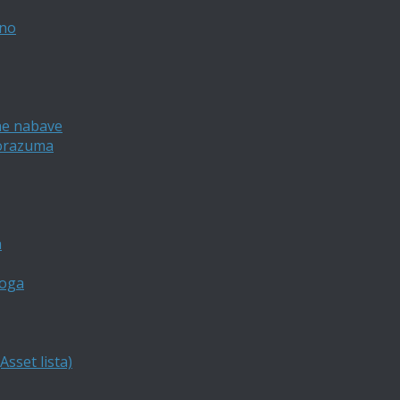
vno
ne nabave
porazuma
a
loga
sset lista)