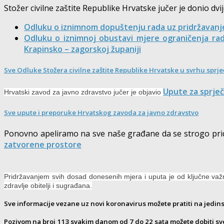
Stožer civilne zaštite Republike Hrvatske jučer je donio dvi
Odluku o iznimnom dopuštenju rada uz pridržavanje
Odluku o iznimnoj obustavi mjere ograničenja rad
Krapinsko – zagorskoj županiji
Sve Odluke Stožera civilne zaštite Republike Hrvatske u svrhu spr
Upute za sprječ
Hrvatski zavod za javno zdravstvo jučer je objavio
Sve upute i preporuke Hrvatskog zavoda za javno zdravstvo
Ponovno apeliramo na sve naše građane da se strogo prid
zatvorene prostore
Pridržavanjem svih dosad donesenih mjera i uputa je od ključne važn
zdravlje obitelji i sugrađana.
Sve informacije vezane uz novi koronavirus možete pratiti na jedin
Pozivom na broj 113 svakim danom od 7 do 22 sata možete dobiti sv