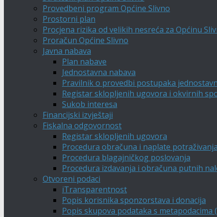
Provedbeni program Općine Slivno
Prostorni plan
Procjena rizika od velikih nesreća za Općinu Sli
Proračun Općine Slivno
Javna nabava
Plan nabave
Jednostavna nabava
Pravilnik o provedbi postupaka jednostav
Registar sklopljenih ugovora i okvirnih s
Sukob interesa
Financijski izvještaji
Fiskalna odgovornost
Registar sklopljenih ugovora
Procedura obračuna i naplate potraživanj
Procedura blagajničkog poslovanja
Procedura izdavanja i obračuna putnih na
Otvoreni podaci
iTransparentnost
Popis korisnika sponzorstava i donacija
Popis skupova podataka s metapodacima (A