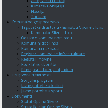
Geografski položaj
Klimatska obilježja
Naselja
Turizam
Komunalno gospodarstvo
Trgovačka društva u vlasništvu Općine Slivno
Komunalac Slivno d.o.o.
Odluka o komunalnom redu
Komunalni doprinos
Komunalna naknada
Registar komunalne infrastrukture
Registar imovine
Reciklažno dvorište
Plan gospodarenja otpadom
Društvene djelatnosti
Socijalni program
Javne potrebe u kulturi
Javne potrebe u sportu
Dokumenti
Statut Općine Slivno
Strateški plan Općine Slivno