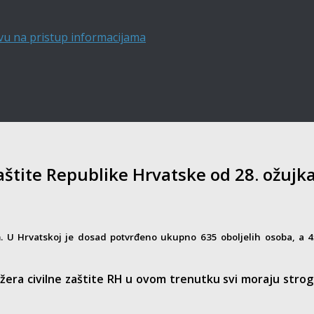
vu na pristup informacijama
aštite Republike Hrvatske od 28. ožujka
U Hrvatskoj je dosad potvrđeno ukupno 635 oboljelih osoba, a 45 
tožera civilne zaštite RH u ovom trenutku svi moraju s