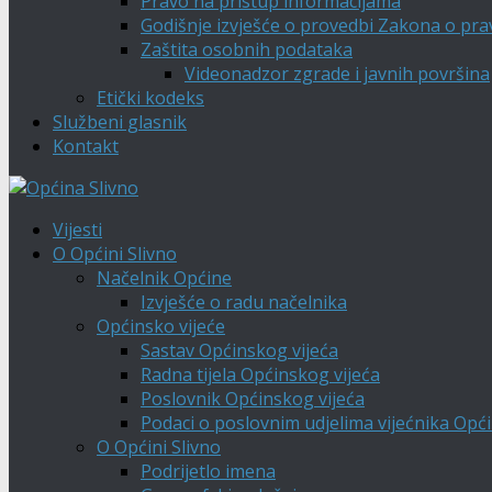
Pravo na pristup informacijama
Godišnje izvješće o provedbi Zakona o pra
Zaštita osobnih podataka
Videonadzor zgrade i javnih površina
Etički kodeks
Službeni glasnik
Kontakt
Vijesti
O Općini Slivno
Načelnik Općine
Izvješće o radu načelnika
Općinsko vijeće
Sastav Općinskog vijeća
Radna tijela Općinskog vijeća
Poslovnik Općinskog vijeća
Podaci o poslovnim udjelima vijećnika Opći
O Općini Slivno
Podrijetlo imena