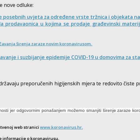
je nove odluke:
 posebnih uvjeta za određene vrste tržnica i objekata n
a prodavaonica u kojima se prodaje građevinski materij
ječavanja širenja zaraze novim koronavirusom.
avanje i suzbijanje epidemije COVID-19 u domovima za sta
ržavaju preporučenih higijenskih mjera te redovito čiste p
osti jer odgovornim ponašanjem možemo smanjiti širenje zaraze korona
stvenoj web stranici
www.koronavirus.hr.
e informacije o koronavirusu.