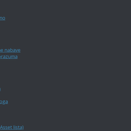
vno
ne nabave
porazuma
a
loga
sset lista)