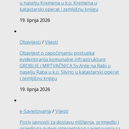
u naselju Kremena u k.o. Kremena u
katastarski operat i zemljišnu knjigu
19. lipnja 2026
Obavijesti
/
Vijesti
Obavijest o započinjanju postupka
evidentiranja komunalne infrastrukture
GROBLJE i MRTVAČNICA Sv.Ante na Rabi u
naselju Raba u k.o. Slivno u katastarski operat
i zemljišnu knjigu
19. lipnja 2026
e-Savjetovanja
/
Vijesti
Poziv javnosti za dostavu mišljenja, primjedbi i
prijedloga putem internetskog savjetovanja sa