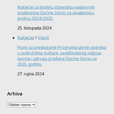
Natječaj za dodjelu stipendija nadarenim
studentima Općine Slivno za akademsku
godinu 2024./2025.
25. listopada 2024
Natječaji
/
Vijesti
Poziv za predlaganje Programa javnih potreba
u područjima: kulture, predškolskog odgoja,
sporta i udruga građana Općine Slivno za
2025. godinu
27. rujna 2024
Arhiva
Arhiva