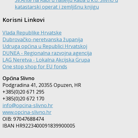
katastarski operat i zemljišnu knjigu
Korisni Linkovi
Vlada Republike Hrvatske
Dubrovačko-neretvanska županija
Udruga općina u Republici Hrvatskoj
DUNEA - Regionalna razvojna agencija
LAG Neretva - Lokalna Akcijska Grupa
One stop shop for EU fonds
Općina Slivno
Podgradina 41, 20355 Opuzen, HR
+385(0)20 671 295
+385(0)20 672 170
info@opcina-slivno.hr
www.opcina-slivno.hr
OIB: 97047688474
IBAN HR9223400091839900005