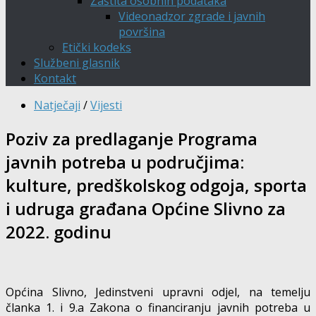
Zaštita osobnih podataka
Videonadzor zgrade i javnih
površina
Etički kodeks
Službeni glasnik
Kontakt
Natječaji
/
Vijesti
Poziv za predlaganje Programa
javnih potreba u područjima:
kulture, predškolskog odgoja, sporta
i udruga građana Općine Slivno za
2022. godinu
Općina Slivno, Jedinstveni upravni odjel, na temelju
članka 1. i 9.a Zakona o financiranju javnih potreba u