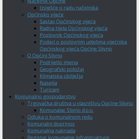
Načelnik Općine
Izvješće o radu načelnika
Općinsko vijeće
Sastav Općinskog vijeća
Radna tijela Općinskog vijeća
Poslovnik Općinskog vijeća
Podaci o poslovnim udjelima vijećnika
Općinskog vijeća Općine Slivno
O Općini Slivno
Podrijetlo imena
Geografski položaj
Klimatska obilježja
Naselja
Turizam
Komunalno gospodarstvo
Trgovačka društva u vlasništvu Općine Slivno
Komunalac Slivno d.o.o.
Odluka o komunalnom redu
Komunalni doprinos
Komunalna naknada
Registar komunalne infrastrukture