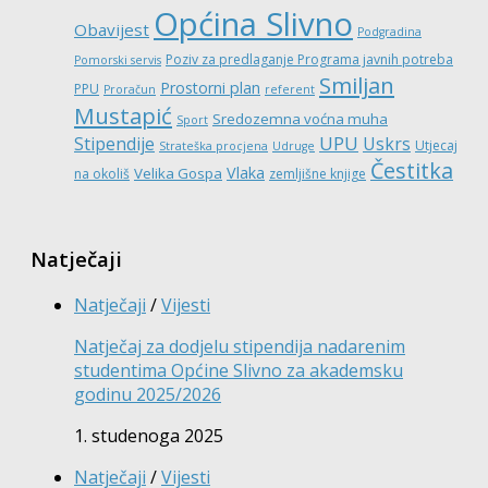
Općina Slivno
Obavijest
Podgradina
Poziv za predlaganje Programa javnih potreba
Pomorski servis
Smiljan
Prostorni plan
PPU
Proračun
referent
Mustapić
Sredozemna voćna muha
Sport
UPU
Stipendije
Uskrs
Utjecaj
Strateška procjena
Udruge
Čestitka
Vlaka
Velika Gospa
na okoliš
zemljišne knjige
Natječaji
Natječaji
/
Vijesti
Natječaj za dodjelu stipendija nadarenim
studentima Općine Slivno za akademsku
godinu 2025/2026
1. studenoga 2025
Natječaji
/
Vijesti