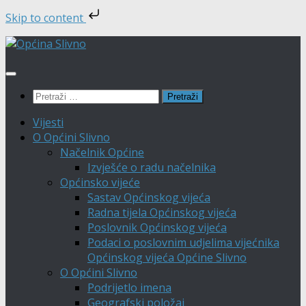
Skip to content
Skip
to
content
Pretraži:
Vijesti
O Općini Slivno
Načelnik Općine
Izvješće o radu načelnika
Općinsko vijeće
Sastav Općinskog vijeća
Radna tijela Općinskog vijeća
Poslovnik Općinskog vijeća
Podaci o poslovnim udjelima vijećnika
Općinskog vijeća Općine Slivno
O Općini Slivno
Podrijetlo imena
Geografski položaj