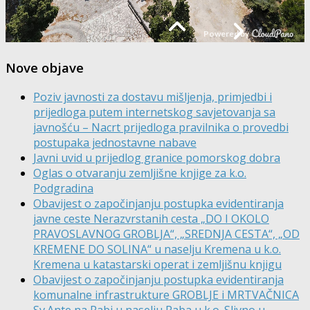
Nove objave
Poziv javnosti za dostavu mišljenja, primjedbi i
prijedloga putem internetskog savjetovanja sa
javnošću – Nacrt prijedloga pravilnika o provedbi
postupaka jednostavne nabave
Javni uvid u prijedlog granice pomorskog dobra
Oglas o otvaranju zemljišne knjige za k.o.
Podgradina
Obavijest o započinjanju postupka evidentiranja
javne ceste Nerazvrstanih cesta „DO I OKOLO
PRAVOSLAVNOG GROBLJA“, „SREDNJA CESTA“, „OD
KREMENE DO SOLINA“ u naselju Kremena u k.o.
Kremena u katastarski operat i zemljišnu knjigu
Obavijest o započinjanju postupka evidentiranja
komunalne infrastrukture GROBLJE i MRTVAČNICA
Sv.Ante na Rabi u naselju Raba u k.o. Slivno u