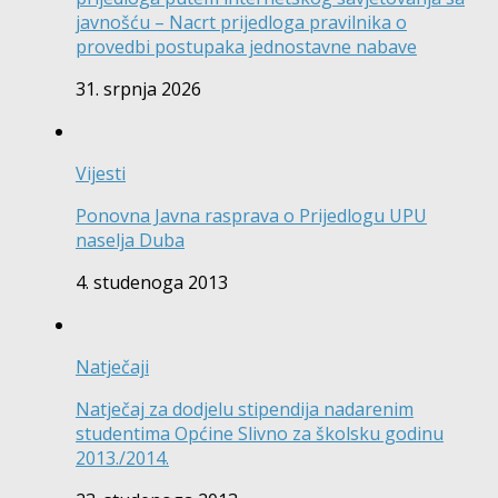
javnošću – Nacrt prijedloga pravilnika o
provedbi postupaka jednostavne nabave
31. srpnja 2026
Vijesti
Ponovna Javna rasprava o Prijedlogu UPU
naselja Duba
4. studenoga 2013
Natječaji
Natječaj za dodjelu stipendija nadarenim
studentima Općine Slivno za školsku godinu
2013./2014.