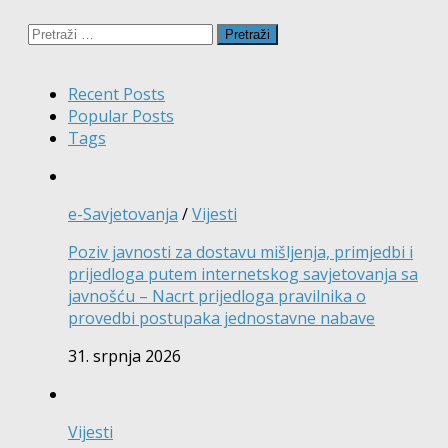
Pretraži:
Recent Posts
Popular Posts
Tags
e-Savjetovanja
/
Vijesti
Poziv javnosti za dostavu mišljenja, primjedbi i
prijedloga putem internetskog savjetovanja sa
javnošću – Nacrt prijedloga pravilnika o
provedbi postupaka jednostavne nabave
31. srpnja 2026
Vijesti