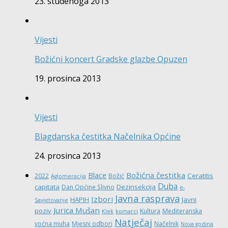
23. studenoga 2013
Vijesti
Božićni koncert Gradske glazbe Opuzen
19. prosinca 2013
Vijesti
Blagdanska čestitka Načelnika Općine
24. prosinca 2013
Božićna čestitka
Blace
Ceratitis
2022
Božić
Aglomeracija
Duba
capitata
Dezinsekcija
Dan Općine Slivno
e-
Javna rasprava
Izbori
HAPIH
Javni
Savjetovanje
Jurica Mušan
poziv
Kultura
Mediteranska
Klek
komarci
Natječaj
voćna muha
Mjesni odbori
Načelnik
Nova godina