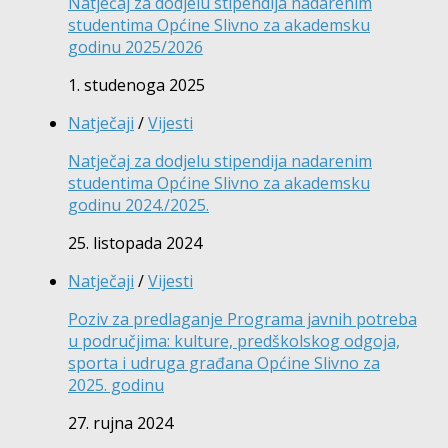
Natječaj za dodjelu stipendija nadarenim
studentima Općine Slivno za akademsku
godinu 2025/2026
1. studenoga 2025
Natječaji
/
Vijesti
Natječaj za dodjelu stipendija nadarenim
studentima Općine Slivno za akademsku
godinu 2024./2025.
25. listopada 2024
Natječaji
/
Vijesti
Poziv za predlaganje Programa javnih potreba
u područjima: kulture, predškolskog odgoja,
sporta i udruga građana Općine Slivno za
2025. godinu
27. rujna 2024