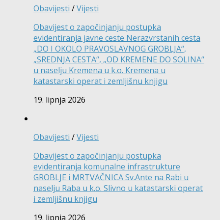
Obavijesti
/
Vijesti
Obavijest o započinjanju postupka
evidentiranja javne ceste Nerazvrstanih cesta
„DO I OKOLO PRAVOSLAVNOG GROBLJA“,
„SREDNJA CESTA“, „OD KREMENE DO SOLINA“
u naselju Kremena u k.o. Kremena u
katastarski operat i zemljišnu knjigu
19. lipnja 2026
Obavijesti
/
Vijesti
Obavijest o započinjanju postupka
evidentiranja komunalne infrastrukture
GROBLJE i MRTVAČNICA Sv.Ante na Rabi u
naselju Raba u k.o. Slivno u katastarski operat
i zemljišnu knjigu
19. lipnja 2026