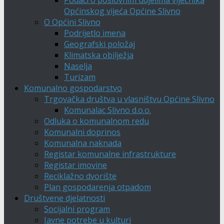
Podaci o poslovnim udjelima vijećnika
Općinskog vijeća Općine Slivno
O Općini Slivno
Podrijetlo imena
Geografski položaj
Klimatska obilježja
Naselja
Turizam
Komunalno gospodarstvo
Trgovačka društva u vlasništvu Općine Slivno
Komunalac Slivno d.o.o.
Odluka o komunalnom redu
Komunalni doprinos
Komunalna naknada
Registar komunalne infrastrukture
Registar imovine
Reciklažno dvorište
Plan gospodarenja otpadom
Društvene djelatnosti
Socijalni program
Javne potrebe u kulturi