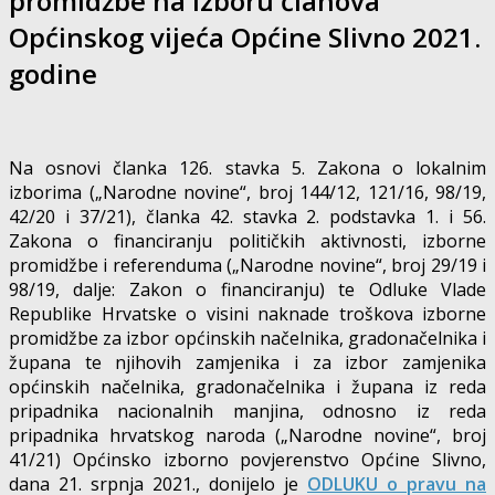
promidžbe na izboru članova
Općinskog vijeća Općine Slivno 2021.
godine
Na osnovi članka 126. stavka 5. Zakona o lokalnim
izborima („Narodne novine“, broj 144/12, 121/16, 98/19,
42/20 i 37/21), članka 42. stavka 2. podstavka 1. i 56.
Zakona o financiranju političkih aktivnosti, izborne
promidžbe i referenduma („Narodne novine“, broj 29/19 i
98/19, dalje: Zakon o financiranju) te Odluke Vlade
Republike Hrvatske o visini naknade troškova izborne
promidžbe za izbor općinskih načelnika, gradonačelnika i
župana te njihovih zamjenika i za izbor zamjenika
općinskih načelnika, gradonačelnika i župana iz reda
pripadnika nacionalnih manjina, odnosno iz reda
pripadnika hrvatskog naroda („Narodne novine“, broj
41/21) Općinsko izborno povjerenstvo Općine Slivno,
dana 21. srpnja 2021., donijelo je
ODLUKU
o pravu na