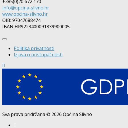
+385(0)20 672 170
info@opcina-slivno.hr
www.opcina-slivno.hr
OIB: 97047688474
IBAN HR9223400091839900005
Politika privatnosti
Izjava o pristupačnosti
Sva prava pridržana © 2026 Općina Slivno