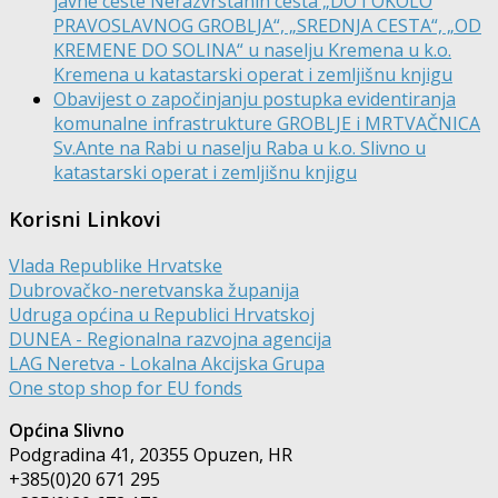
javne ceste Nerazvrstanih cesta „DO I OKOLO
PRAVOSLAVNOG GROBLJA“, „SREDNJA CESTA“, „OD
KREMENE DO SOLINA“ u naselju Kremena u k.o.
Kremena u katastarski operat i zemljišnu knjigu
Obavijest o započinjanju postupka evidentiranja
komunalne infrastrukture GROBLJE i MRTVAČNICA
Sv.Ante na Rabi u naselju Raba u k.o. Slivno u
katastarski operat i zemljišnu knjigu
Korisni Linkovi
Vlada Republike Hrvatske
Dubrovačko-neretvanska županija
Udruga općina u Republici Hrvatskoj
DUNEA - Regionalna razvojna agencija
LAG Neretva - Lokalna Akcijska Grupa
One stop shop for EU fonds
Općina Slivno
Podgradina 41, 20355 Opuzen, HR
+385(0)20 671 295