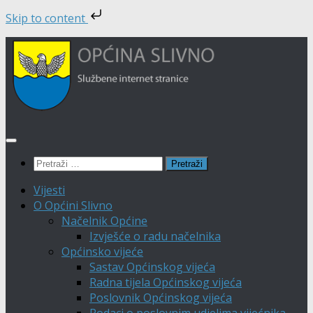
Skip to content
Skip
to
content
Pretraži:
Vijesti
O Općini Slivno
Načelnik Općine
Izvješće o radu načelnika
Općinsko vijeće
Sastav Općinskog vijeća
Radna tijela Općinskog vijeća
Poslovnik Općinskog vijeća