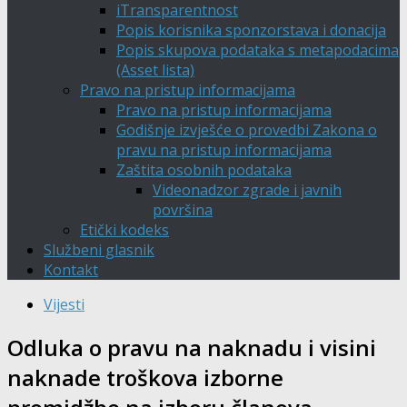
iTransparentnost
Popis korisnika sponzorstava i donacija
Popis skupova podataka s metapodacima
(Asset lista)
Pravo na pristup informacijama
Pravo na pristup informacijama
Godišnje izvješće o provedbi Zakona o
pravu na pristup informacijama
Zaštita osobnih podataka
Videonadzor zgrade i javnih
površina
Etički kodeks
Službeni glasnik
Kontakt
Vijesti
Odluka o pravu na naknadu i visini
naknade troškova izborne