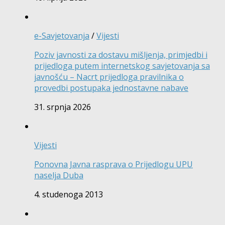
e-Savjetovanja
/
Vijesti
Poziv javnosti za dostavu mišljenja, primjedbi i
prijedloga putem internetskog savjetovanja sa
javnošću – Nacrt prijedloga pravilnika o
provedbi postupaka jednostavne nabave
31. srpnja 2026
Vijesti
Ponovna Javna rasprava o Prijedlogu UPU
naselja Duba
4. studenoga 2013