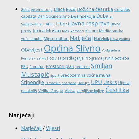
Božićna čestitka
Blace
Ceratitis
2022
Božić
Aglomeracija
Duba
capitata
Dezinsekcija
Dan Općine Slivno
e-
Javna rasprava
Izbori
HAPIH
Javni
Savjetovanje
Jurica Mušan
poziv
Kultura
Mediteranska
Klek
komarci
Natječaj
voćna muha
Mjesni odbori
Načelnik
Nova godina
Općina Slivno
Obavijest
Podgradina
Poziv za predlaganje Programa javnih potreba
Pomorski servis
Smiljan
Prostorni plan
PPU
Proračun
referent
Mustapić
Sredozemna voćna muha
Sport
UPU
Stipendije
Uskrs
Utjecaj
Strateška procjena
Udruge
Čestitka
Vlaka
Velika Gospa
na okoliš
zemljišne knjige
Natječaji
Natječaji
/
Vijesti