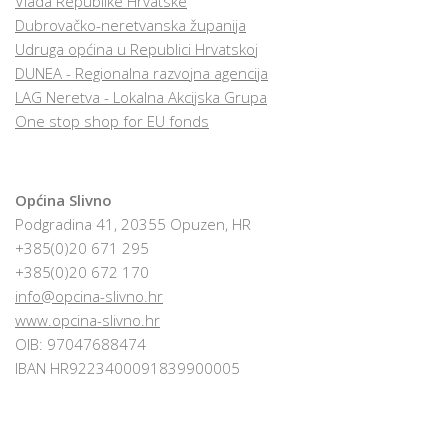
Vlada Republike Hrvatske
Dubrovačko-neretvanska županija
Udruga općina u Republici Hrvatskoj
DUNEA - Regionalna razvojna agencija
LAG Neretva - Lokalna Akcijska Grupa
One stop shop for EU fonds
Općina Slivno
Podgradina 41, 20355 Opuzen, HR
+385(0)20 671 295
+385(0)20 672 170
info@opcina-slivno.hr
www.opcina-slivno.hr
OIB: 97047688474
IBAN HR9223400091839900005