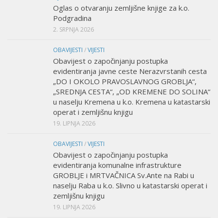
Oglas o otvaranju zemljišne knjige za k.o.
Podgradina
2. SRPNJA 2026
OBAVIJESTI
/
VIJESTI
Obavijest o započinjanju postupka
evidentiranja javne ceste Nerazvrstanih cesta
„DO I OKOLO PRAVOSLAVNOG GROBLJA“,
„SREDNJA CESTA“, „OD KREMENE DO SOLINA“
u naselju Kremena u k.o. Kremena u katastarski
operat i zemljišnu knjigu
19. LIPNJA 2026
OBAVIJESTI
/
VIJESTI
Obavijest o započinjanju postupka
evidentiranja komunalne infrastrukture
GROBLJE i MRTVAČNICA Sv.Ante na Rabi u
naselju Raba u k.o. Slivno u katastarski operat i
zemljišnu knjigu
19. LIPNJA 2026