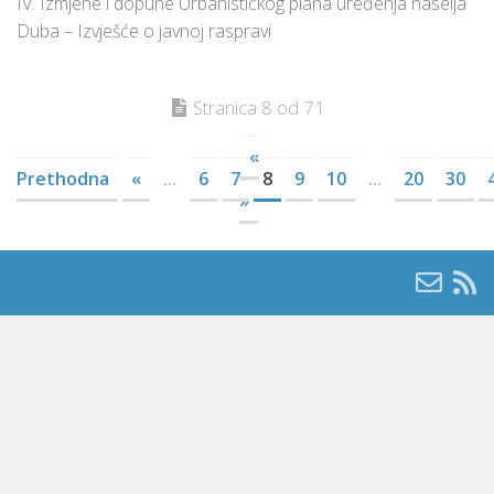
IV. Izmjene i dopune Urbanističkog plana uređenja naselja
Duba – Izvješće o javnoj raspravi
Stranica 8 od 71
«
Prethodna
«
...
6
7
8
9
10
...
20
30
»