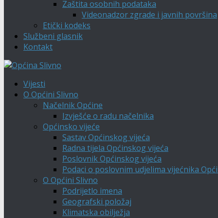
Zaštita osobnih podataka
Videonadzor zgrade i javnih površina
Etički kodeks
Službeni glasnik
Kontakt
Vijesti
O Općini Slivno
Načelnik Općine
Izvješće o radu načelnika
Općinsko vijeće
Sastav Općinskog vijeća
Radna tijela Općinskog vijeća
Poslovnik Općinskog vijeća
Podaci o poslovnim udjelima vijećnika Opći
O Općini Slivno
Podrijetlo imena
Geografski položaj
Klimatska obilježja