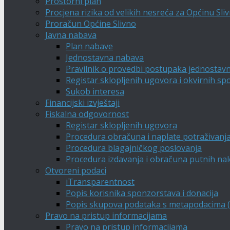
Prostorni plan
Procjena rizika od velikih nesreća za Općinu Sli
Proračun Općine Slivno
Javna nabava
Plan nabave
Jednostavna nabava
Pravilnik o provedbi postupaka jednostav
Registar sklopljenih ugovora i okvirnih s
Sukob interesa
Financijski izvještaji
Fiskalna odgovornost
Registar sklopljenih ugovora
Procedura obračuna i naplate potraživanj
Procedura blagajničkog poslovanja
Procedura izdavanja i obračuna putnih na
Otvoreni podaci
iTransparentnost
Popis korisnika sponzorstava i donacija
Popis skupova podataka s metapodacima (A
Pravo na pristup informacijama
Pravo na pristup informacijama