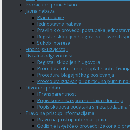
Proračun Općine Slivno
Javna nabava
Plan nabave
Jednostavna nabava
Pravilnik o provedbi postupaka jednostav
Registar sklopljenih ugovora i okvirnih s
Sukob interesa
Financijski izvještaji
Fiskalna odgovornost
Registar sklopljenih ugovora
Procedura obračuna i naplate potraživanj
Procedura blagajničkog poslovanja
Procedura izdavanja i obračuna putnih na
Otvoreni podaci
iTransparentnost
Popis korisnika sponzorstava i donacija
Popis skupova podataka s metapodacima (A
Pravo na pristup informacijama
Pravo na pristup informacijama
Godišnje izvješće o provedbi Zakona o pra