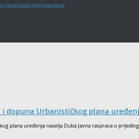
vu na pristup informacijama
na i dopuna Urbanističkog plana uređen
ičkog plana uređenja naselja Duba Javna rasprava o prijedlo