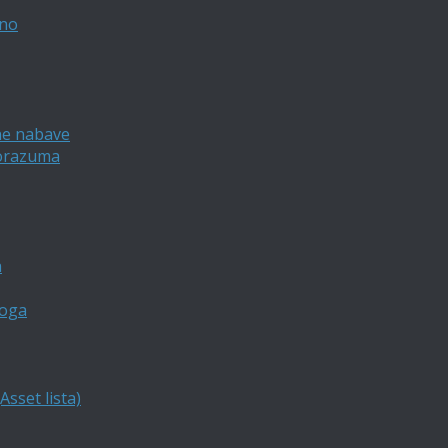
vno
ne nabave
porazuma
a
loga
sset lista)