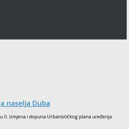
ja naselja Duba
gu II. izmjena i dopuna Urbanističkog plana uređenja