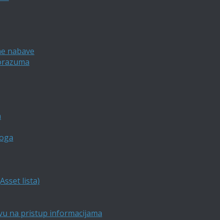
ne nabave
porazuma
a
loga
sset lista)
vu na pristup informacijama