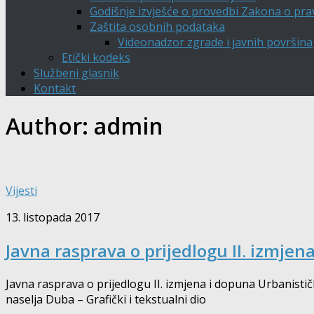
Godišnje izvješće o provedbi Zakona o pra
Zaštita osobnih podataka
Videonadzor zgrade i javnih površina
Etički kodeks
Službeni glasnik
Kontakt
Author:
admin
Vijesti
13. listopada 2017
Javna rasprava o prijedlogu II. izmje
Javna rasprava o prijedlogu II. izmjena i dopuna Urbanist
naselja Duba – Grafički i tekstualni dio