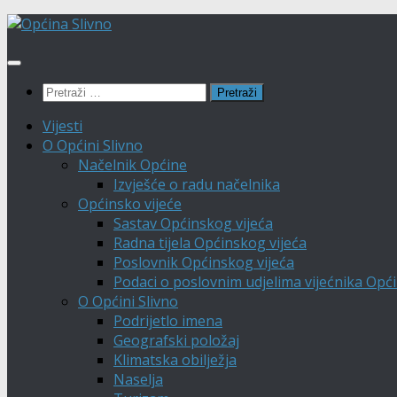
Skip to
Skip
content
to
content
Pretraži:
Vijesti
O Općini Slivno
Načelnik Općine
Izvješće o radu načelnika
Općinsko vijeće
Sastav Općinskog vijeća
Radna tijela Općinskog vijeća
Poslovnik Općinskog vijeća
Podaci o poslovnim udjelima vijećnika Opći
O Općini Slivno
Podrijetlo imena
Geografski položaj
Klimatska obilježja
Naselja