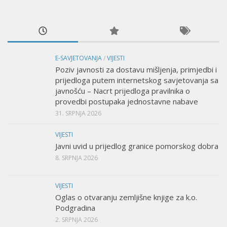
E-SAVJETOVANJA
/
VIJESTI
Poziv javnosti za dostavu mišljenja, primjedbi i
prijedloga putem internetskog savjetovanja sa
javnošću – Nacrt prijedloga pravilnika o
provedbi postupaka jednostavne nabave
31. SRPNJA 2026
VIJESTI
Javni uvid u prijedlog granice pomorskog dobra
8. SRPNJA 2026
VIJESTI
Oglas o otvaranju zemljišne knjige za k.o.
Podgradina
2. SRPNJA 2026