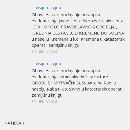
OBAVIJESTI
/
VIJESTI
Obavijest o započinjanju postupka
evidentiranja javne ceste Nerazvrstanih cesta
„DO I OKOLO PRAVOSLAVNOG GROBLJA“,
„SREDNJA CESTA“, „OD KREMENE DO SOLINA“
u naselju Kremena u k.o. Kremena u katastarski
operat i zemljišnu knjigu
19. LIPNJA 2026
OBAVIJESTI
/
VIJESTI
Obavijest o započinjanju postupka
evidentiranja komunalne infrastrukture
GROBLJE i MRTVAČNICA Sv.Ante na Rabi u
naselju Raba u k.o. Slivno u katastarski operat i
zemljišnu knjigu
19. LIPNJA 2026
NATJEČAJI