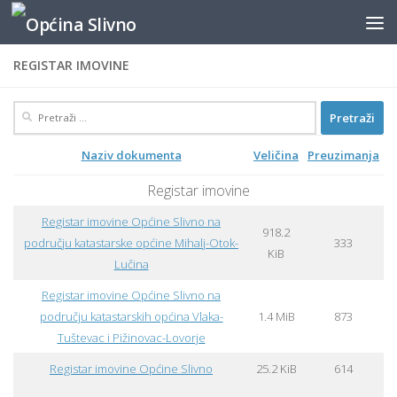
content
Skip to content
REGISTAR IMOVINE
Pretraži:
Naziv dokumenta
Veličina
Preuzimanja
Registar imovine
Registar imovine Općine Slivno na
918.2
području katastarske općine Mihalj-Otok-
333
KiB
Lučina
Registar imovine Općine Slivno na
području katastarskih općina Vlaka-
1.4 MiB
873
Tuštevac i Pižinovac-Lovorje
Registar imovine Općine Slivno
25.2 KiB
614