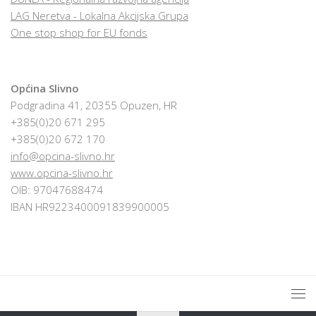
LAG Neretva - Lokalna Akcijska Grupa
One stop shop for EU fonds
Općina Slivno
Podgradina 41, 20355 Opuzen, HR
+385(0)20 671 295
+385(0)20 672 170
info@opcina-slivno.hr
www.opcina-slivno.hr
OIB: 97047688474
IBAN HR9223400091839900005