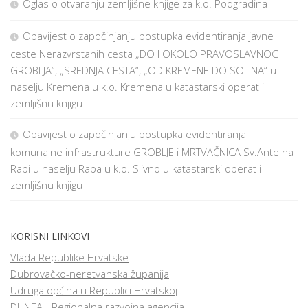
Oglas o otvaranju zemljišne knjige za k.o. Podgradina
Obavijest o započinjanju postupka evidentiranja javne
ceste Nerazvrstanih cesta „DO I OKOLO PRAVOSLAVNOG
GROBLJA“, „SREDNJA CESTA“, „OD KREMENE DO SOLINA“ u
naselju Kremena u k.o. Kremena u katastarski operat i
zemljišnu knjigu
Obavijest o započinjanju postupka evidentiranja
komunalne infrastrukture GROBLJE i MRTVAČNICA Sv.Ante na
Rabi u naselju Raba u k.o. Slivno u katastarski operat i
zemljišnu knjigu
KORISNI LINKOVI
Vlada Republike Hrvatske
Dubrovačko-neretvanska županija
Udruga općina u Republici Hrvatskoj
DUNEA - Regionalna razvojna agencija