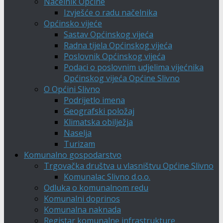
Načelnik Općine
Izvješće o radu načelnika
Općinsko vijeće
Sastav Općinskog vijeća
Radna tijela Općinskog vijeća
Poslovnik Općinskog vijeća
Podaci o poslovnim udjelima vijećnika
Općinskog vijeća Općine Slivno
O Općini Slivno
Podrijetlo imena
Geografski položaj
Klimatska obilježja
Naselja
Turizam
Komunalno gospodarstvo
Trgovačka društva u vlasništvu Općine Slivno
Komunalac Slivno d.o.o.
Odluka o komunalnom redu
Komunalni doprinos
Komunalna naknada
Registar komunalne infrastrukture