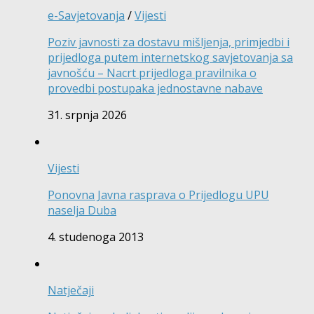
e-Savjetovanja
/
Vijesti
Poziv javnosti za dostavu mišljenja, primjedbi i
prijedloga putem internetskog savjetovanja sa
javnošću – Nacrt prijedloga pravilnika o
provedbi postupaka jednostavne nabave
31. srpnja 2026
Vijesti
Ponovna Javna rasprava o Prijedlogu UPU
naselja Duba
4. studenoga 2013
Natječaji