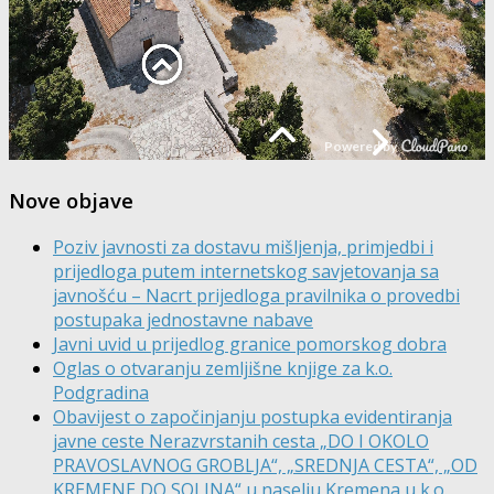
Nove objave
Poziv javnosti za dostavu mišljenja, primjedbi i
prijedloga putem internetskog savjetovanja sa
javnošću – Nacrt prijedloga pravilnika o provedbi
postupaka jednostavne nabave
Javni uvid u prijedlog granice pomorskog dobra
Oglas o otvaranju zemljišne knjige za k.o.
Podgradina
Obavijest o započinjanju postupka evidentiranja
javne ceste Nerazvrstanih cesta „DO I OKOLO
PRAVOSLAVNOG GROBLJA“, „SREDNJA CESTA“, „OD
KREMENE DO SOLINA“ u naselju Kremena u k.o.