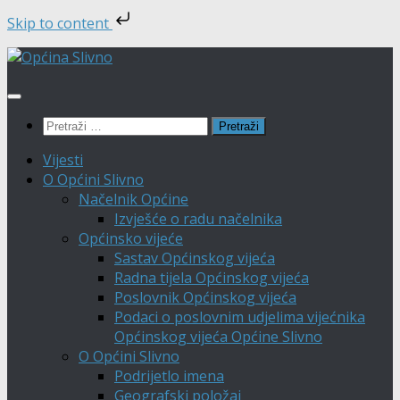
Skip to content
Skip
to
content
Pretraži:
Vijesti
O Općini Slivno
Načelnik Općine
Izvješće o radu načelnika
Općinsko vijeće
Sastav Općinskog vijeća
Radna tijela Općinskog vijeća
Poslovnik Općinskog vijeća
Podaci o poslovnim udjelima vijećnika
Općinskog vijeća Općine Slivno
O Općini Slivno
Podrijetlo imena
Geografski položaj