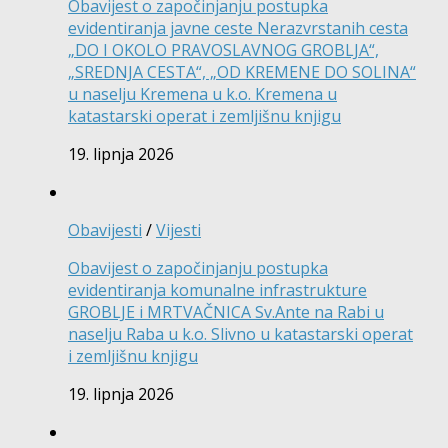
Obavijest o započinjanju postupka
evidentiranja javne ceste Nerazvrstanih cesta
„DO I OKOLO PRAVOSLAVNOG GROBLJA“,
„SREDNJA CESTA“, „OD KREMENE DO SOLINA“
u naselju Kremena u k.o. Kremena u
katastarski operat i zemljišnu knjigu
19. lipnja 2026
Obavijesti
/
Vijesti
Obavijest o započinjanju postupka
evidentiranja komunalne infrastrukture
GROBLJE i MRTVAČNICA Sv.Ante na Rabi u
naselju Raba u k.o. Slivno u katastarski operat
i zemljišnu knjigu
19. lipnja 2026