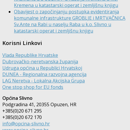
Kremena u katastarski operat i zemljišnu knjigu
Obavijest o započinjanju postupka evidentiranja
komunalne infrastrukture GROBLJE i MRTVAČNICA
Sv.Ante na Rabi u naselju Raba u k.o. Slivno u
katastarski operat i zemljišnu knjigu
Korisni Linkovi
Vlada Republike Hrvatske
Dubrovačko-neretvanska županija
Udruga općina u Republici Hrvatskoj
DUNEA - Regionalna razvojna agencija
LAG Neretva - Lokalna Akcijska Grupa
One stop shop for EU fonds
Općina Slivno
Podgradina 41, 20355 Opuzen, HR
+385(0)20 671 295
+385(0)20 672 170
info@opcina-slivno.hr