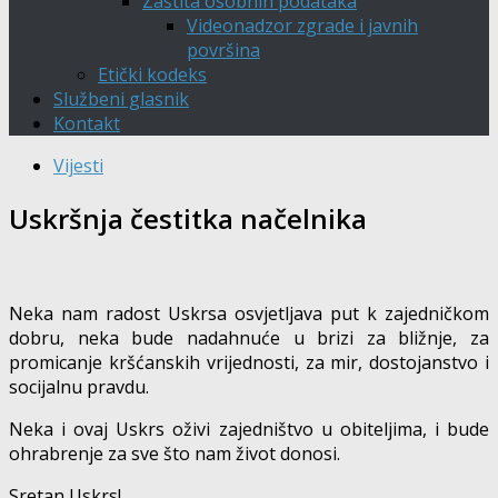
Zaštita osobnih podataka
Videonadzor zgrade i javnih
površina
Etički kodeks
Službeni glasnik
Kontakt
Vijesti
Uskršnja čestitka načelnika
Neka nam radost Uskrsa osvjetljava put k zajedničkom
dobru, neka bude nadahnuće u brizi za bližnje, za
promicanje kršćanskih vrijednosti, za mir, dostojanstvo i
socijalnu pravdu.
Neka i ovaj Uskrs oživi zajedništvo u obiteljima, i bude
ohrabrenje za sve što nam život donosi.
Sretan Uskrs!