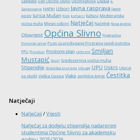
Duba
capitata
Dezinsekcija
Dan Općine Slivno
e-
Javna rasprava
Izbori
HAPIH
Javni
Savjetovanje
Jurica Mušan
poziv
Kultura
Mediteranska
Klek
komarci
Natječaj
voćna muha
Mjesni odbori
Načelnik
Nova godina
Općina Slivno
Obavijest
Podgradina
Poziv za predlaganje Programa javnih potreba
Pomorski servis
Smiljan
Prostorni plan
PPU
Proračun
referent
Mustapić
Sredozemna voćna muha
Sport
UPU
Stipendije
Uskrs
Utjecaj
Strateška procjena
Udruge
Čestitka
Vlaka
Velika Gospa
na okoliš
zemljišne knjige
Natječaji
Natječaji
/
Vijesti
Natječaj za dodjelu stipendija nadarenim
studentima Općine Slivno za akademsku
godinu 2025/2026