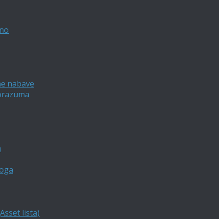
vno
ne nabave
porazuma
a
loga
sset lista)