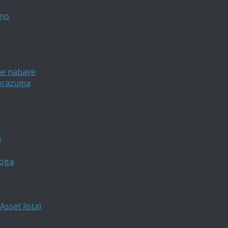
vno
ne nabave
porazuma
a
loga
sset lista)