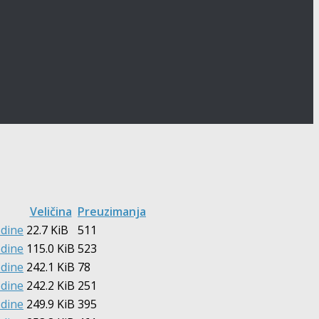
Veličina
Preuzimanja
odine
22.7 KiB
511
odine
115.0 KiB
523
odine
242.1 KiB
78
odine
242.2 KiB
251
odine
249.9 KiB
395