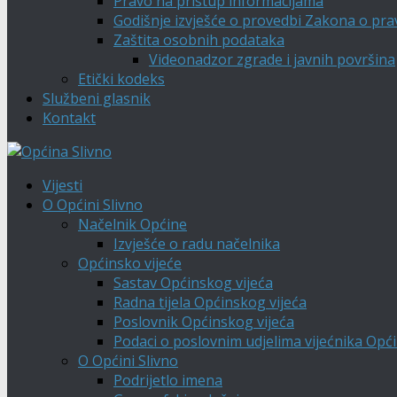
Pravo na pristup informacijama
Godišnje izvješće o provedbi Zakona o pra
Zaštita osobnih podataka
Videonadzor zgrade i javnih površina
Etički kodeks
Službeni glasnik
Kontakt
Vijesti
O Općini Slivno
Načelnik Općine
Izvješće o radu načelnika
Općinsko vijeće
Sastav Općinskog vijeća
Radna tijela Općinskog vijeća
Poslovnik Općinskog vijeća
Podaci o poslovnim udjelima vijećnika Opći
O Općini Slivno
Podrijetlo imena