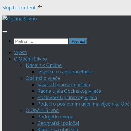
Skip to content
Skip
to
content
Pretraži:
Vijesti
O Općini Slivno
Načelnik Općine
Izvješće o radu načelnika
Općinsko vijeće
Sastav Općinskog vijeća
Radna tijela Općinskog vijeća
Poslovnik Općinskog vijeća
Podaci o poslovnim udjelima vijećnika Opći
O Općini Slivno
Podrijetlo imena
Geografski položaj
Klimatska obilježja