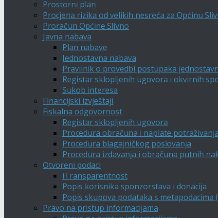
Prostorni plan
Procjena rizika od velikih nesreća za Općinu Sli
Proračun Općine Slivno
Javna nabava
Plan nabave
Jednostavna nabava
Pravilnik o provedbi postupaka jednostav
Registar sklopljenih ugovora i okvirnih s
Sukob interesa
Financijski izvještaji
Fiskalna odgovornost
Registar sklopljenih ugovora
Procedura obračuna i naplate potraživanj
Procedura blagajničkog poslovanja
Procedura izdavanja i obračuna putnih na
Otvoreni podaci
iTransparentnost
Popis korisnika sponzorstava i donacija
Popis skupova podataka s metapodacima (A
Pravo na pristup informacijama