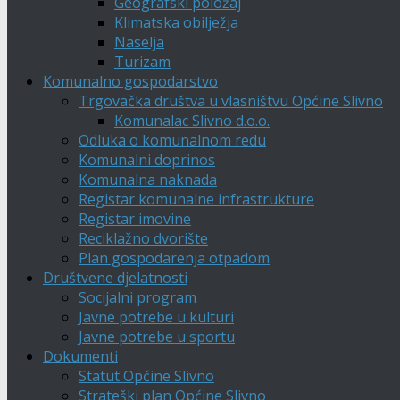
Geografski položaj
Klimatska obilježja
Naselja
Turizam
Komunalno gospodarstvo
Trgovačka društva u vlasništvu Općine Slivno
Komunalac Slivno d.o.o.
Odluka o komunalnom redu
Komunalni doprinos
Komunalna naknada
Registar komunalne infrastrukture
Registar imovine
Reciklažno dvorište
Plan gospodarenja otpadom
Društvene djelatnosti
Socijalni program
Javne potrebe u kulturi
Javne potrebe u sportu
Dokumenti
Statut Općine Slivno
Strateški plan Općine Slivno