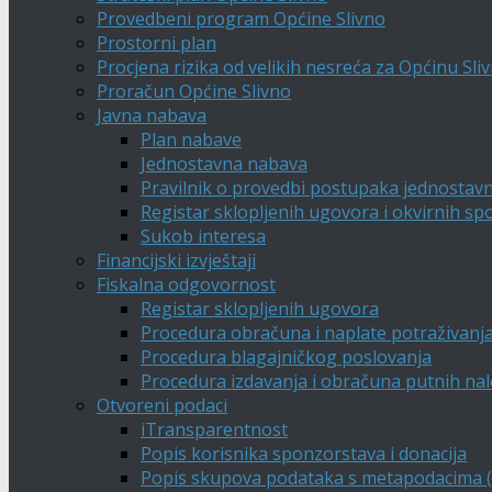
Provedbeni program Općine Slivno
Prostorni plan
Procjena rizika od velikih nesreća za Općinu Sli
Proračun Općine Slivno
Javna nabava
Plan nabave
Jednostavna nabava
Pravilnik o provedbi postupaka jednostav
Registar sklopljenih ugovora i okvirnih s
Sukob interesa
Financijski izvještaji
Fiskalna odgovornost
Registar sklopljenih ugovora
Procedura obračuna i naplate potraživanj
Procedura blagajničkog poslovanja
Procedura izdavanja i obračuna putnih na
Otvoreni podaci
iTransparentnost
Popis korisnika sponzorstava i donacija
Popis skupova podataka s metapodacima (A