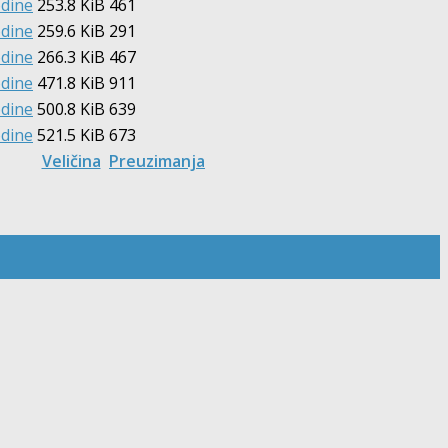
odine
253.8 KiB
461
odine
259.6 KiB
291
odine
266.3 KiB
467
odine
471.8 KiB
911
odine
500.8 KiB
639
odine
521.5 KiB
673
Veličina
Preuzimanja