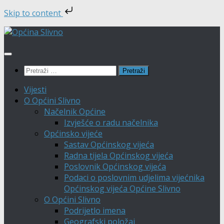
Skip to content
Skip
to
content
Pretraži:
Vijesti
O Općini Slivno
Načelnik Općine
Izvješće o radu načelnika
Općinsko vijeće
Sastav Općinskog vijeća
Radna tijela Općinskog vijeća
Poslovnik Općinskog vijeća
Podaci o poslovnim udjelima vijećnika
Općinskog vijeća Općine Slivno
O Općini Slivno
Podrijetlo imena
Geografski položaj