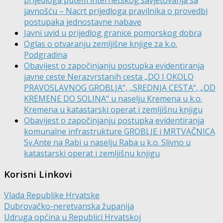
javnošću – Nacrt prijedloga pravilnika o provedbi
postupaka jednostavne nabave
Javni uvid u prijedlog granice pomorskog dobra
Oglas o otvaranju zemljišne knjige za k.o.
Podgradina
Obavijest o započinjanju postupka evidentiranja
javne ceste Nerazvrstanih cesta „DO I OKOLO
PRAVOSLAVNOG GROBLJA“, „SREDNJA CESTA“, „OD
KREMENE DO SOLINA“ u naselju Kremena u k.o.
Kremena u katastarski operat i zemljišnu knjigu
Obavijest o započinjanju postupka evidentiranja
komunalne infrastrukture GROBLJE i MRTVAČNICA
Sv.Ante na Rabi u naselju Raba u k.o. Slivno u
katastarski operat i zemljišnu knjigu
Korisni Linkovi
Vlada Republike Hrvatske
Dubrovačko-neretvanska županija
Udruga općina u Republici Hrvatskoj