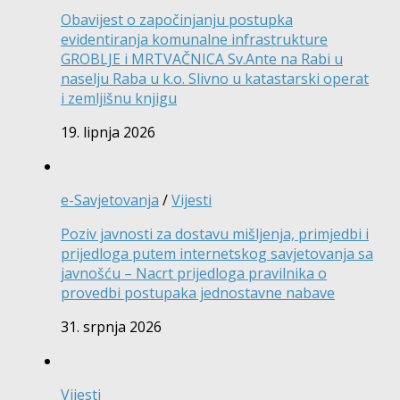
Obavijest o započinjanju postupka
evidentiranja komunalne infrastrukture
GROBLJE i MRTVAČNICA Sv.Ante na Rabi u
naselju Raba u k.o. Slivno u katastarski operat
i zemljišnu knjigu
19. lipnja 2026
e-Savjetovanja
/
Vijesti
Poziv javnosti za dostavu mišljenja, primjedbi i
prijedloga putem internetskog savjetovanja sa
javnošću – Nacrt prijedloga pravilnika o
provedbi postupaka jednostavne nabave
31. srpnja 2026
Vijesti