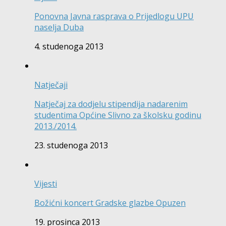
Ponovna Javna rasprava o Prijedlogu UPU
naselja Duba
4. studenoga 2013
Natječaji
Natječaj za dodjelu stipendija nadarenim
studentima Općine Slivno za školsku godinu
2013./2014.
23. studenoga 2013
Vijesti
Božićni koncert Gradske glazbe Opuzen
19. prosinca 2013