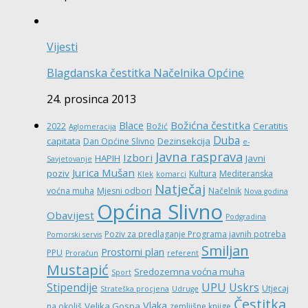
Vijesti
Blagdanska čestitka Načelnika Općine
24. prosinca 2013
Božićna čestitka
Blace
Ceratitis
2022
Božić
Aglomeracija
Duba
capitata
Dezinsekcija
Dan Općine Slivno
e-
Javna rasprava
Izbori
HAPIH
Javni
Savjetovanje
Jurica Mušan
poziv
Kultura
Mediteranska
Klek
komarci
Natječaj
voćna muha
Mjesni odbori
Načelnik
Nova godina
Općina Slivno
Obavijest
Podgradina
Poziv za predlaganje Programa javnih potreba
Pomorski servis
Smiljan
Prostorni plan
PPU
Proračun
referent
Mustapić
Sredozemna voćna muha
Sport
UPU
Stipendije
Uskrs
Utjecaj
Strateška procjena
Udruge
Čestitka
Vlaka
Velika Gospa
na okoliš
zemljišne knjige