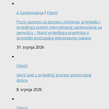
e-Savjetovanja
/
Vijesti
Poziv javnosti za dostavu mišljenja, primjedbi i
prijedloga putem internetskog savjetovanja sa
javnošću – Nacrt prijedloga pravilnika o
provedbi postupaka jednostavne nabave
31. srpnja 2026
Vijesti
Javni uvid u prijedlog granice pomorskog
dobra
8. srpnja 2026
Vijesti