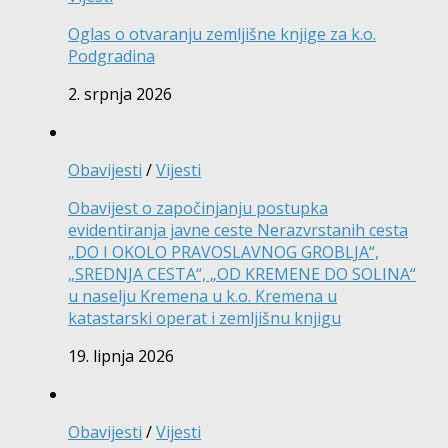
Oglas o otvaranju zemljišne knjige za k.o.
Podgradina
2. srpnja 2026
Obavijesti
/
Vijesti
Obavijest o započinjanju postupka
evidentiranja javne ceste Nerazvrstanih cesta
„DO I OKOLO PRAVOSLAVNOG GROBLJA“,
„SREDNJA CESTA“, „OD KREMENE DO SOLINA“
u naselju Kremena u k.o. Kremena u
katastarski operat i zemljišnu knjigu
19. lipnja 2026
Obavijesti
/
Vijesti