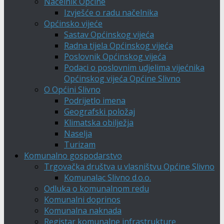
Načelnik Općine
Izvješće o radu načelnika
Općinsko vijeće
Sastav Općinskog vijeća
Radna tijela Općinskog vijeća
Poslovnik Općinskog vijeća
Podaci o poslovnim udjelima vijećnika
Općinskog vijeća Općine Slivno
O Općini Slivno
Podrijetlo imena
Geografski položaj
Klimatska obilježja
Naselja
Turizam
Komunalno gospodarstvo
Trgovačka društva u vlasništvu Općine Slivno
Komunalac Slivno d.o.o.
Odluka o komunalnom redu
Komunalni doprinos
Komunalna naknada
Registar komunalne infrastrukture