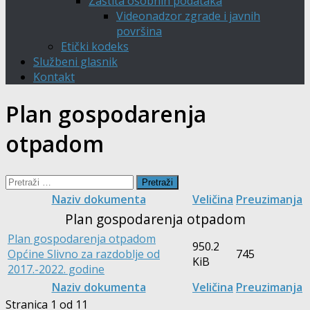
Zaštita osobnih podataka
Videonadzor zgrade i javnih
površina
Etički kodeks
Službeni glasnik
Kontakt
Plan gospodarenja
otpadom
Pretraži:
Naziv dokumenta
Veličina
Preuzimanja
Plan gospodarenja otpadom
Plan gospodarenja otpadom
950.2
Općine Slivno za razdoblje od
745
KiB
2017.-2022. godine
Naziv dokumenta
Veličina
Preuzimanja
Stranica 1 od 1
1