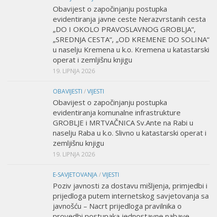
Obavijest o započinjanju postupka
evidentiranja javne ceste Nerazvrstanih cesta
„DO I OKOLO PRAVOSLAVNOG GROBLJA“,
„SREDNJA CESTA“, „OD KREMENE DO SOLINA“
u naselju Kremena u k.o. Kremena u katastarski
operat i zemljišnu knjigu
19. LIPNJA 2026
OBAVIJESTI
/
VIJESTI
Obavijest o započinjanju postupka
evidentiranja komunalne infrastrukture
GROBLJE i MRTVAČNICA Sv.Ante na Rabi u
naselju Raba u k.o. Slivno u katastarski operat i
zemljišnu knjigu
19. LIPNJA 2026
E-SAVJETOVANJA
/
VIJESTI
Poziv javnosti za dostavu mišljenja, primjedbi i
prijedloga putem internetskog savjetovanja sa
javnošću – Nacrt prijedloga pravilnika o
provedbi postupaka jednostavne nabave