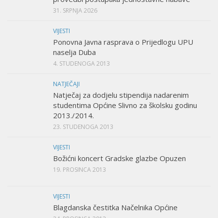
31. SRPNJA 2026
VIJESTI
Ponovna Javna rasprava o Prijedlogu UPU
naselja Duba
4. STUDENOGA 2013
NATJEČAJI
Natječaj za dodjelu stipendija nadarenim
studentima Općine Slivno za školsku godinu
2013./2014.
23. STUDENOGA 2013
VIJESTI
Božićni koncert Gradske glazbe Opuzen
19. PROSINCA 2013
VIJESTI
Blagdanska čestitka Načelnika Općine