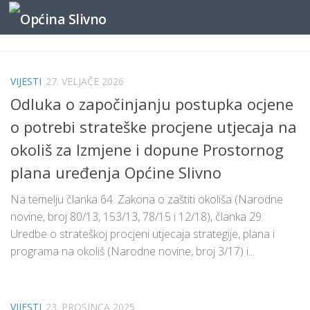
content
Skip to content
VIJESTI
27. VELJAČE 2026
Odluka o započinjanju postupka ocjene
o potrebi strateške procjene utjecaja na
okoliš za Izmjene i dopune Prostornog
plana uređenja Općine Slivno
Na temelju članka 64. Zakona o zaštiti okoliša (Narodne
novine, broj 80/13, 153/13, 78/15 i 12/18), članka 29.
Uredbe o strateškoj procjeni utjecaja strategije, plana i
programa na okoliš (Narodne novine, broj 3/17) i...
VIJESTI
23. PROSINCA 2025