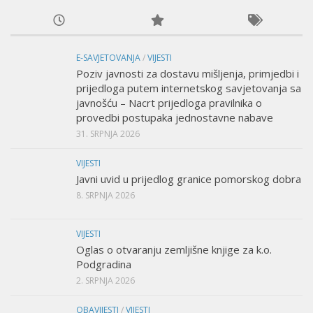
E-SAVJETOVANJA
/
VIJESTI
Poziv javnosti za dostavu mišljenja, primjedbi i
prijedloga putem internetskog savjetovanja sa
javnošću – Nacrt prijedloga pravilnika o
provedbi postupaka jednostavne nabave
31. SRPNJA 2026
VIJESTI
Javni uvid u prijedlog granice pomorskog dobra
8. SRPNJA 2026
VIJESTI
Oglas o otvaranju zemljišne knjige za k.o.
Podgradina
2. SRPNJA 2026
OBAVIJESTI
/
VIJESTI