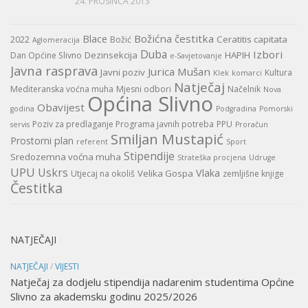
24. PROSINCA 2013
Božićna čestitka
Blace
Ceratitis capitata
2022
Božić
Aglomeracija
Duba
Izbori
Dezinsekcija
HAPIH
Dan Općine Slivno
e-Savjetovanje
Javna rasprava
Jurica Mušan
Javni poziv
Kultura
Klek
komarci
Natječaj
Mediteranska voćna muha
Mjesni odbori
Načelnik
Nova
Općina Slivno
Obavijest
godina
Podgradina
Pomorski
Poziv za predlaganje Programa javnih potreba
PPU
servis
Proračun
Smiljan Mustapić
Prostorni plan
referent
Sport
Stipendije
Sredozemna voćna muha
Strateška procjena
Udruge
UPU
Uskrs
Vlaka
Velika Gospa
Utjecaj na okoliš
zemljišne knjige
Čestitka
NATJEČAJI
NATJEČAJI
/
VIJESTI
Natječaj za dodjelu stipendija nadarenim studentima Općine
Slivno za akademsku godinu 2025/2026