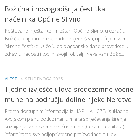
Božićna i novogodišnja čestitka
načelnika Općine Slivno
Poštovane mještanke i mještani Općine Slivno, u ozračju
Božića, blagdana mira, nade i zajedništva, upućujem vam
iskrene čestitke uz želju da blagdanske dane provedete u
zdravlju, radosti i toplini svojih obitelji. Neka vam Božić...
VIJESTI
4. STUDENOGA 2025
Tjedno izvješće ulova sredozemne voćne
muhe na području doline rijeke Neretve
Prema dostupnim informacija iz HAPIHA –CZB (sukladno
Akcijskom planu poduzimanju mjera sprječavanja širenja i
suzbijanja sredozemne voćne muhe (Ceratitis capitata)
informiramo sve poljoprivredne proizvođače o ulovu