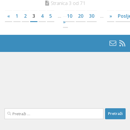
Stranica 3 od 71
«
1
2
3
4
5
...
10
20
30
...
»
Poslj
»
Pretraži: