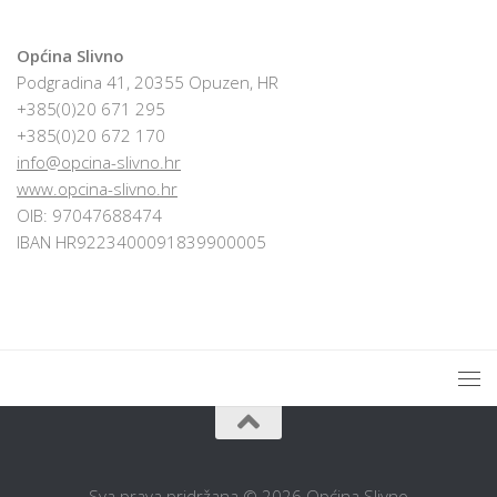
Općina Slivno
Podgradina 41, 20355 Opuzen, HR
+385(0)20 671 295
+385(0)20 672 170
info@opcina-slivno.hr
www.opcina-slivno.hr
OIB: 97047688474
IBAN HR9223400091839900005
Sva prava pridržana © 2026 Općina Slivno