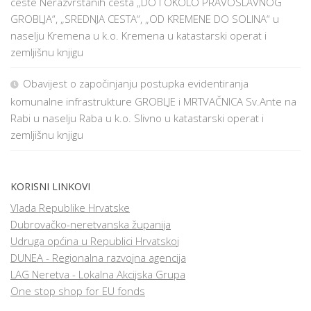
ceste Nerazvrstanih cesta „DO I OKOLO PRAVOSLAVNOG
GROBLJA“, „SREDNJA CESTA“, „OD KREMENE DO SOLINA“ u
naselju Kremena u k.o. Kremena u katastarski operat i
zemljišnu knjigu
Obavijest o započinjanju postupka evidentiranja
komunalne infrastrukture GROBLJE i MRTVAČNICA Sv.Ante na
Rabi u naselju Raba u k.o. Slivno u katastarski operat i
zemljišnu knjigu
KORISNI LINKOVI
Vlada Republike Hrvatske
Dubrovačko-neretvanska županija
Udruga općina u Republici Hrvatskoj
DUNEA - Regionalna razvojna agencija
LAG Neretva - Lokalna Akcijska Grupa
One stop shop for EU fonds