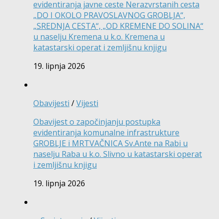
evidentiranja javne ceste Nerazvrstanih cesta
„DO I OKOLO PRAVOSLAVNOG GROBLJA“,
„SREDNJA CESTA“, „OD KREMENE DO SOLINA“
u naselju Kremena u k.o. Kremena u
katastarski operat i zemljišnu knjigu
19. lipnja 2026
Obavijesti
/
Vijesti
Obavijest o započinjanju postupka
evidentiranja komunalne infrastrukture
GROBLJE i MRTVAČNICA Sv.Ante na Rabi u
naselju Raba u k.o. Slivno u katastarski operat
i zemljišnu knjigu
19. lipnja 2026