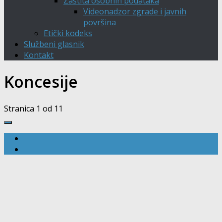
Zaštita osobnih podataka
Videonadzor zgrade i javnih
površina
Etički kodeks
Službeni glasnik
Kontakt
Koncesije
Stranica 1 od 1
1