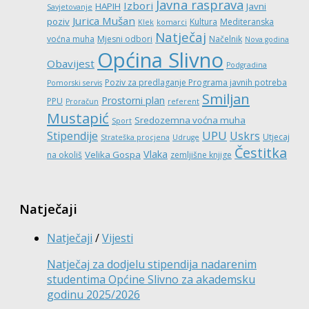
Javna rasprava
Izbori
HAPIH
Javni
Savjetovanje
Jurica Mušan
poziv
Kultura
Mediteranska
Klek
komarci
Natječaj
voćna muha
Mjesni odbori
Načelnik
Nova godina
Općina Slivno
Obavijest
Podgradina
Poziv za predlaganje Programa javnih potreba
Pomorski servis
Smiljan
Prostorni plan
PPU
Proračun
referent
Mustapić
Sredozemna voćna muha
Sport
UPU
Stipendije
Uskrs
Utjecaj
Strateška procjena
Udruge
Čestitka
Vlaka
Velika Gospa
na okoliš
zemljišne knjige
Natječaji
Natječaji
/
Vijesti
Natječaj za dodjelu stipendija nadarenim
studentima Općine Slivno za akademsku
godinu 2025/2026