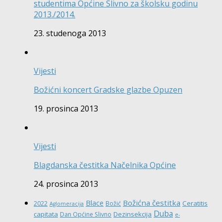
studentima Općine Slivno za školsku godinu
2013./2014.
23. studenoga 2013
Vijesti
Božićni koncert Gradske glazbe Opuzen
19. prosinca 2013
Vijesti
Blagdanska čestitka Načelnika Općine
24. prosinca 2013
Božićna čestitka
Blace
Ceratitis
2022
Božić
Aglomeracija
Duba
capitata
Dezinsekcija
Dan Općine Slivno
e-