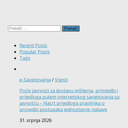
Pretraži:
Recent Posts
Popular Posts
Tags
e-Savjetovanja
/
Vijesti
Poziv javnosti za dostavu mišljenja, primjedbi i
prijedloga putem internetskog savjetovanja sa
javnošću – Nacrt prijedloga pravilnika o
provedbi postupaka jednostavne nabave
31. srpnja 2026