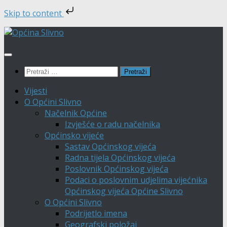
Skip to content
Skip
to
content
Pretraži:
Vijesti
O Općini Slivno
Načelnik Općine
Izvješće o radu načelnika
Općinsko vijeće
Sastav Općinskog vijeća
Radna tijela Općinskog vijeća
Poslovnik Općinskog vijeća
Podaci o poslovnim udjelima vijećnika
Općinskog vijeća Općine Slivno
O Općini Slivno
Podrijetlo imena
Geografski položaj