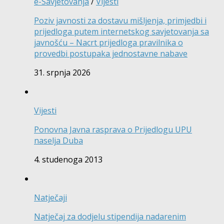
e-Savjetovanja
/
Vijesti
Poziv javnosti za dostavu mišljenja, primjedbi i
prijedloga putem internetskog savjetovanja sa
javnošću – Nacrt prijedloga pravilnika o
provedbi postupaka jednostavne nabave
31. srpnja 2026
Vijesti
Ponovna Javna rasprava o Prijedlogu UPU
naselja Duba
4. studenoga 2013
Natječaji
Natječaj za dodjelu stipendija nadarenim