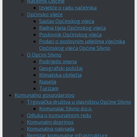
Načelnik Općine
Izvješće o radu načelnika
Općinsko vijeće
Sastav Općinskog vijeća
Radna tijela Općinskog vijeća
Poslovnik Općinskog vijeća
Podaci o poslovnim udjelima vijećnika
Općinskog vijeća Općine Slivno
O Općini Slivno
Podrijetlo imena
Geografski položaj
Klimatska obilježja
Naselja
Turizam
Komunalno gospodarstvo
Trgovačka društva u vlasništvu Općine Slivno
Komunalac Slivno d.o.o.
Odluka o komunalnom redu
Komunalni doprinos
Komunalna naknada
Registar komunalne infrastrukture