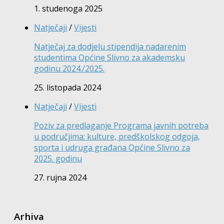
1. studenoga 2025
Natječaji
/
Vijesti
Natječaj za dodjelu stipendija nadarenim
studentima Općine Slivno za akademsku
godinu 2024./2025.
25. listopada 2024
Natječaji
/
Vijesti
Poziv za predlaganje Programa javnih potreba
u područjima: kulture, predškolskog odgoja,
sporta i udruga građana Općine Slivno za
2025. godinu
27. rujna 2024
Arhiva