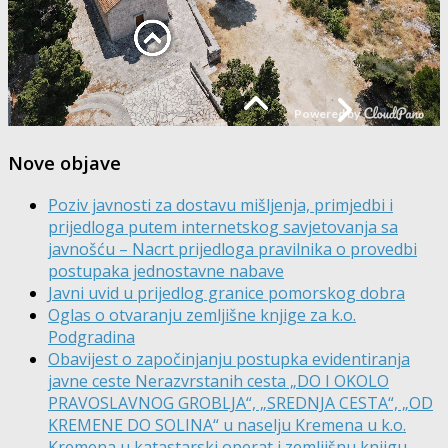
Nove objave
Poziv javnosti za dostavu mišljenja, primjedbi i
prijedloga putem internetskog savjetovanja sa
javnošću – Nacrt prijedloga pravilnika o provedbi
postupaka jednostavne nabave
Javni uvid u prijedlog granice pomorskog dobra
Oglas o otvaranju zemljišne knjige za k.o.
Podgradina
Obavijest o započinjanju postupka evidentiranja
javne ceste Nerazvrstanih cesta „DO I OKOLO
PRAVOSLAVNOG GROBLJA“, „SREDNJA CESTA“, „OD
KREMENE DO SOLINA“ u naselju Kremena u k.o.
Kremena u katastarski operat i zemljišnu knjigu