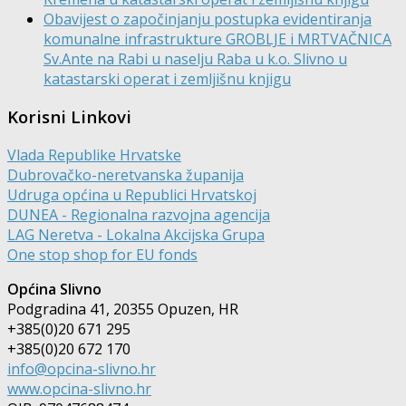
Obavijest o započinjanju postupka evidentiranja
komunalne infrastrukture GROBLJE i MRTVAČNICA
Sv.Ante na Rabi u naselju Raba u k.o. Slivno u
katastarski operat i zemljišnu knjigu
Korisni Linkovi
Vlada Republike Hrvatske
Dubrovačko-neretvanska županija
Udruga općina u Republici Hrvatskoj
DUNEA - Regionalna razvojna agencija
LAG Neretva - Lokalna Akcijska Grupa
One stop shop for EU fonds
Općina Slivno
Podgradina 41, 20355 Opuzen, HR
+385(0)20 671 295
+385(0)20 672 170
info@opcina-slivno.hr
www.opcina-slivno.hr