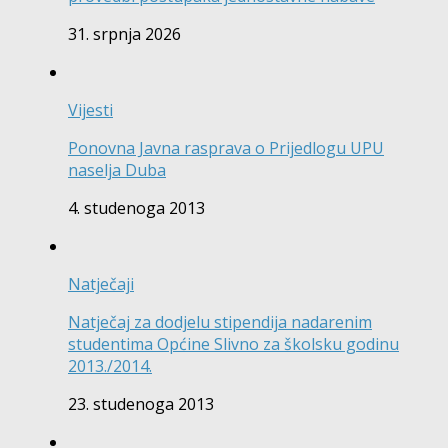
31. srpnja 2026
Vijesti
Ponovna Javna rasprava o Prijedlogu UPU
naselja Duba
4. studenoga 2013
Natječaji
Natječaj za dodjelu stipendija nadarenim
studentima Općine Slivno za školsku godinu
2013./2014.
23. studenoga 2013