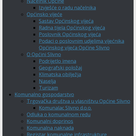
Načelnik Općine
Izvješće o radu načelnika
Općinsko vijeće
Sastav Općinskog vijeća
Radna tijela Općinskog vijeća
Poslovnik Općinskog vijeća
Podaci o poslovnim udjelima vijećnika
Općinskog vijeća Općine Slivno
O Općini Slivno
Podrijetlo imena
Geografski položaj
Klimatska obilježja
Naselja
Turizam
Komunalno gospodarstvo
Trgovačka društva u vlasništvu Općine Slivno
Komunalac Slivno d.o.o.
Odluka o komunalnom redu
Komunalni doprinos
Komunalna naknada
Registar komunalne infrastrukture