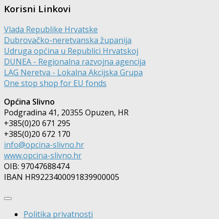
Korisni Linkovi
Vlada Republike Hrvatske
Dubrovačko-neretvanska županija
Udruga općina u Republici Hrvatskoj
DUNEA - Regionalna razvojna agencija
LAG Neretva - Lokalna Akcijska Grupa
One stop shop for EU fonds
Općina Slivno
Podgradina 41, 20355 Opuzen, HR
+385(0)20 671 295
+385(0)20 672 170
info@opcina-slivno.hr
www.opcina-slivno.hr
OIB: 97047688474
IBAN HR9223400091839900005
Politika privatnosti