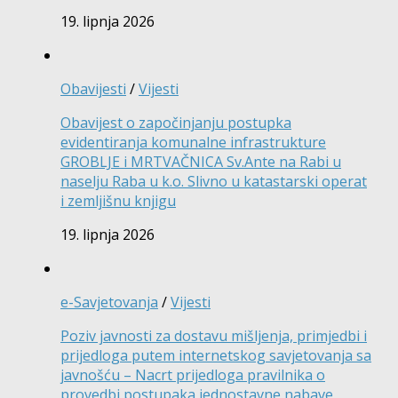
19. lipnja 2026
Obavijesti
/
Vijesti
Obavijest o započinjanju postupka
evidentiranja komunalne infrastrukture
GROBLJE i MRTVAČNICA Sv.Ante na Rabi u
naselju Raba u k.o. Slivno u katastarski operat
i zemljišnu knjigu
19. lipnja 2026
e-Savjetovanja
/
Vijesti
Poziv javnosti za dostavu mišljenja, primjedbi i
prijedloga putem internetskog savjetovanja sa
javnošću – Nacrt prijedloga pravilnika o
provedbi postupaka jednostavne nabave