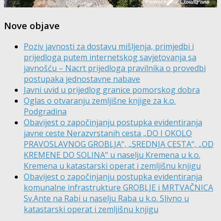
Nove objave
Poziv javnosti za dostavu mišljenja, primjedbi i
prijedloga putem internetskog savjetovanja sa
javnošću – Nacrt prijedloga pravilnika o provedbi
postupaka jednostavne nabave
Javni uvid u prijedlog granice pomorskog dobra
Oglas o otvaranju zemljišne knjige za k.o.
Podgradina
Obavijest o započinjanju postupka evidentiranja
javne ceste Nerazvrstanih cesta „DO I OKOLO
PRAVOSLAVNOG GROBLJA“, „SREDNJA CESTA“, „OD
KREMENE DO SOLINA“ u naselju Kremena u k.o.
Kremena u katastarski operat i zemljišnu knjigu
Obavijest o započinjanju postupka evidentiranja
komunalne infrastrukture GROBLJE i MRTVAČNICA
Sv.Ante na Rabi u naselju Raba u k.o. Slivno u
katastarski operat i zemljišnu knjigu