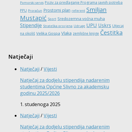
Poziv za predlaganje Programa javnih potreba
Pomorski servis
Smiljan
Prostorni plan
PPU
Proračun
referent
Mustapić
Sredozemna voćna muha
Sport
UPU
Stipendije
Uskrs
Utjecaj
Strateška procjena
Udruge
Čestitka
Vlaka
Velika Gospa
na okoliš
zemljišne knjige
Natječaji
Natječaji
/
Vijesti
Natječaj za dodjelu stipendija nadarenim
studentima Općine Slivno za akademsku
godinu 2025/2026
1. studenoga 2025
Natječaji
/
Vijesti
Natječaj za dodjelu stipendija nadarenim