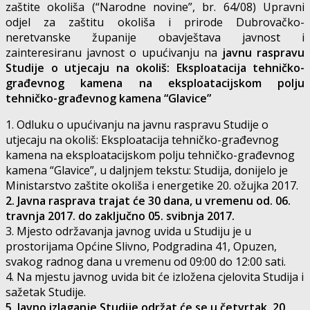
zaštite okoliša (“Narodne novine”, br. 64/08) Upravni
odjel za zaštitu okoliša i prirode Dubrovačko-
neretvanske županije obavještava javnost i
zainteresiranu javnost o upućivanju na
javnu raspravu
Studije o utjecaju na okoliš: Eksploatacija tehničko-
građevnog kamena na eksploatacijskom polju
tehničko-građevnog kamena “Glavice”
1. Odluku o upućivanju na javnu raspravu Studije o
utjecaju na okoliš: Eksploatacija tehničko-građevnog
kamena na eksploatacijskom polju tehničko-građevnog
kamena “Glavice”, u daljnjem tekstu: Studija, donijelo je
Ministarstvo zaštite okoliša i energetike 20. ožujka 2017.
2. Javna rasprava trajat će 30 dana, u vremenu od. 06.
travnja 2017. do zaključno 05. svibnja 2017.
3. Mjesto održavanja javnog uvida u Studiju je u
prostorijama Općine Slivno, Podgradina 41, Opuzen,
svakog radnog dana u vremenu od 09:00 do 12:00 sati.
4. Na mjestu javnog uvida bit će izložena cjelovita Studija i
sažetak Studije.
5. Javno izlaganje Studije održat će se u četvrtak, 20.