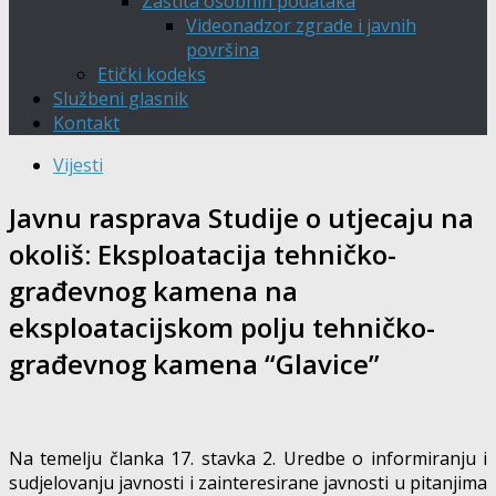
Zaštita osobnih podataka
Videonadzor zgrade i javnih
površina
Etički kodeks
Službeni glasnik
Kontakt
Vijesti
Javnu rasprava Studije o utjecaju na
okoliš: Eksploatacija tehničko-
građevnog kamena na
eksploatacijskom polju tehničko-
građevnog kamena “Glavice”
Na temelju članka 17. stavka 2. Uredbe o informiranju i
sudjelovanju javnosti i zainteresirane javnosti u pitanjima