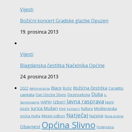
Vijesti
Božićni koncert Gradske glazbe Opuzen
19. prosinca 2013
Vijesti
Blagdanska čestitka Načelnika Općine
24. prosinca 2013
Božićna čestitka
Blace
Ceratitis
2022
Božić
Aglomeracija
Duba
capitata
Dezinsekcija
Dan Općine Slivno
e-
Javna rasprava
Izbori
HAPIH
Javni
Savjetovanje
Jurica Mušan
poziv
Kultura
Mediteranska
Klek
komarci
Natječaj
voćna muha
Mjesni odbori
Načelnik
Nova godina
Općina Slivno
Obavijest
Podgradina