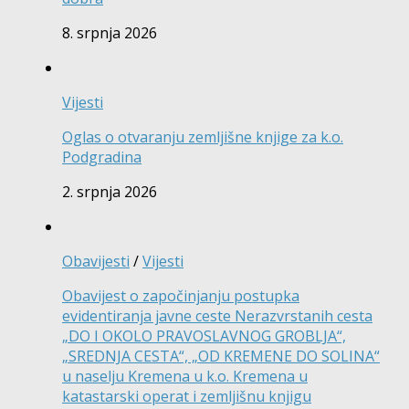
8. srpnja 2026
Vijesti
Oglas o otvaranju zemljišne knjige za k.o.
Podgradina
2. srpnja 2026
Obavijesti
/
Vijesti
Obavijest o započinjanju postupka
evidentiranja javne ceste Nerazvrstanih cesta
„DO I OKOLO PRAVOSLAVNOG GROBLJA“,
„SREDNJA CESTA“, „OD KREMENE DO SOLINA“
u naselju Kremena u k.o. Kremena u
katastarski operat i zemljišnu knjigu