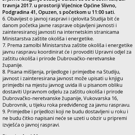
travnja 2017. u prostoriji Vijećnice Općine Slivno,
Podgradina 41, Opuzen, s početkom u 11:00 sati.
6. Obavijest o javnoj raspravi i cjelovita Studija bit će
danom početka javne rasprave objavljeni javnosti i
zainteresiranoj javnosti na internetskim stranicama
Ministarstva zaštite okoliša i energetike.
7. Prema zamolbi Ministarstva zaštite okoliša i energetike
javnu raspravu koordinirat će i provoditi Upravni odjel za
zaštitu okoliša i prirode Dubrovačko-neretvanske
županije.
8. Pisana mišljenja, prijedloge i primjedbe na Studiju,
javnost i zainteresirana javnost može upisati u knjigu
primjedbi na mjestu javnog uvida ili u pisanom obliku
dostaviti Upravnom odjelu za zaštitu okoliša i prirode
Dubrovačko-neretvanske županije, Vukovarska 16,
Dubrovnik, u tijeku roka predviđenog za javnu raspravu.
9. Primjedbe i prijedlozi koji ne budu dostavljeni u roku i
ne budu čitko napisani neće se uzeti u obzir u pripremi
izvješća o javnoj raspravi.