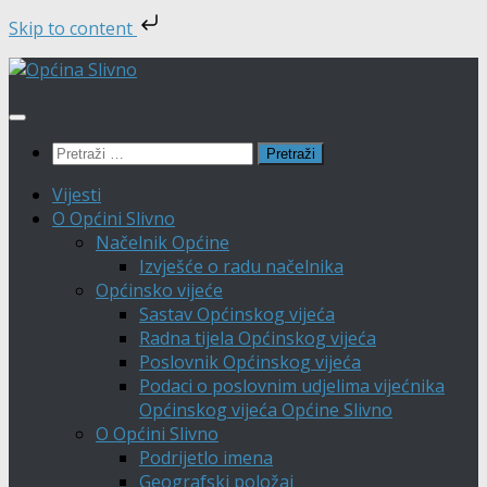
Skip to content
Skip
to
content
Pretraži:
Vijesti
O Općini Slivno
Načelnik Općine
Izvješće o radu načelnika
Općinsko vijeće
Sastav Općinskog vijeća
Radna tijela Općinskog vijeća
Poslovnik Općinskog vijeća
Podaci o poslovnim udjelima vijećnika
Općinskog vijeća Općine Slivno
O Općini Slivno
Podrijetlo imena
Geografski položaj