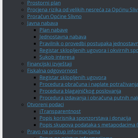
Prostorni plan
Procjena rizika od velikih nesreća za Općinu Sli
Proračun Općine Slivno
Javna nabava
Plan nabave
Jednostavna nabava
Pravilnik o provedbi postupaka jednostav
Registar sklopljenih ugovora i okvirnih s
Sukob interesa
Financijski izvještaji
Fiskalna odgovornost
Registar sklopljenih ugovora
Procedura obračuna i naplate potraživanj
Procedura blagajničkog poslovanja
Procedura izdavanja i obračuna putnih na
Otvoreni podaci
iTransparentnost
Popis korisnika sponzorstava i donacija
Popis skupova podataka s metapodacima (A
Pravo na pristup informacijama