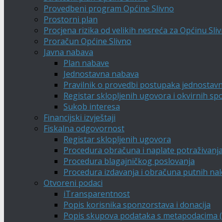
Provedbeni program Općine Slivno
Prostorni plan
Procjena rizika od velikih nesreća za Općinu Sli
Proračun Općine Slivno
Javna nabava
Plan nabave
Jednostavna nabava
Pravilnik o provedbi postupaka jednostav
Registar sklopljenih ugovora i okvirnih s
Sukob interesa
Financijski izvještaji
Fiskalna odgovornost
Registar sklopljenih ugovora
Procedura obračuna i naplate potraživanj
Procedura blagajničkog poslovanja
Procedura izdavanja i obračuna putnih na
Otvoreni podaci
iTransparentnost
Popis korisnika sponzorstava i donacija
Popis skupova podataka s metapodacima (A