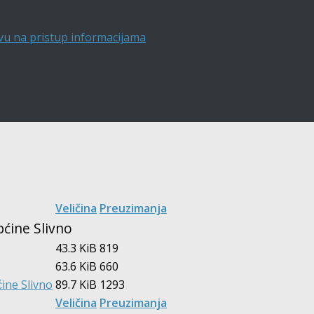
vu na pristup informacijama
Veličina
Preuzimanja
ćine Slivno
43.3 KiB
819
63.6 KiB
660
́ine Slivno
89.7 KiB
1293
Veličina
Preuzimanja