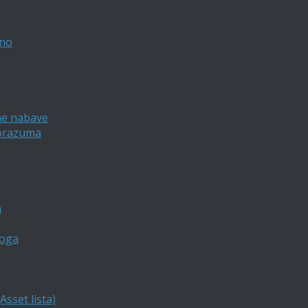
vno
ne nabave
porazuma
a
loga
sset lista)