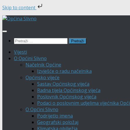
Skip to content
Skip
to
content
Pretraži:
Vijesti
O Općini Slivno
Načelnik Općine
Izvješće o radu načelnika
Općinsko vijeće
Sastav Općinskog vijeća
Radna tijela Općinskog vijeća
Poslovnik Općinskog vijeća
Podaci o poslovnim udjelima vijećnika Opći
O Općini Slivno
Podrijetlo imena
Geografski položaj
Klimatska obilježja