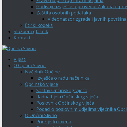
Pravo na pristup informacijama
Godišnje izvješće o provedbi Zakona o pra
Zaštita osobnih podataka
Videonadzor zgrade i javnih površina
Etički kodeks
Službeni glasnik
Kontakt
Vijesti
O Općini Slivno
Načelnik Općine
Izvješće o radu načelnika
Općinsko vijeće
Sastav Općinskog vijeća
Radna tijela Općinskog vijeća
Poslovnik Općinskog vijeća
Podaci o poslovnim udjelima vijećnika Opći
O Općini Slivno
Podrijetlo imena