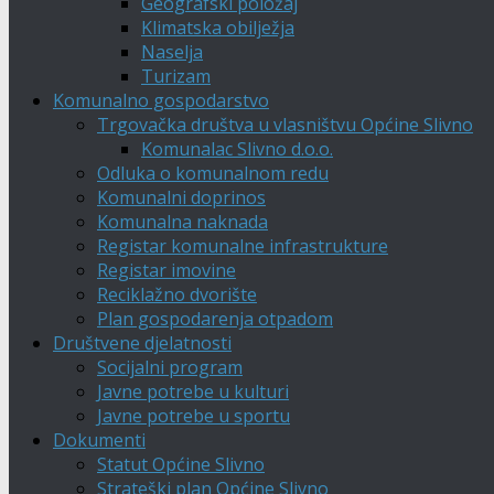
Geografski položaj
Klimatska obilježja
Naselja
Turizam
Komunalno gospodarstvo
Trgovačka društva u vlasništvu Općine Slivno
Komunalac Slivno d.o.o.
Odluka o komunalnom redu
Komunalni doprinos
Komunalna naknada
Registar komunalne infrastrukture
Registar imovine
Reciklažno dvorište
Plan gospodarenja otpadom
Društvene djelatnosti
Socijalni program
Javne potrebe u kulturi
Javne potrebe u sportu
Dokumenti
Statut Općine Slivno
Strateški plan Općine Slivno