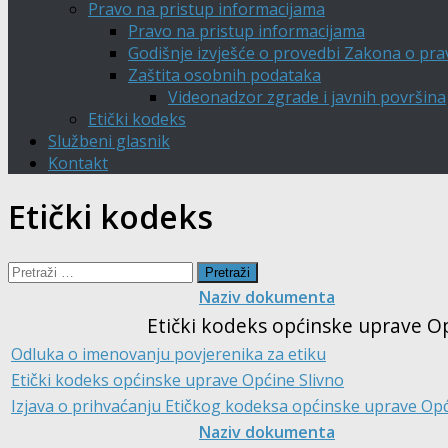
Pravo na pristup informacijama
Pravo na pristup informacijama
Godišnje izvješće o provedbi Zakona o pra
Zaštita osobnih podataka
Videonadzor zgrade i javnih površina
Etički kodeks
Službeni glasnik
Kontakt
Etički kodeks
Pretraži:
Naziv dokumenta
Etički kodeks općinske uprave Op
Odluka o imenovanju povjerenika za etiku
Etički kodeks općinske uprave Općine Slivno
Izjava o prihvaćanju Etičkog kodeksa općinske uprave Opc
Naziv dokumenta