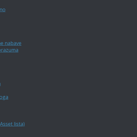
vno
ne nabave
porazuma
a
loga
sset lista)